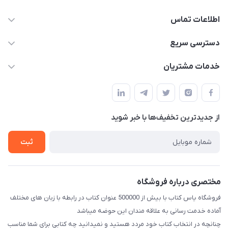
اطلاعات تماس
09371742423
دسترسی سریع
baran.elfm@gmail.com
حساب کاربری
خدمات مشتریان
اصفهان، خیابان نیرو - ابتدای خیابان آزادی (تقاطع میثم و آزادی) -
مجله فروشگاه
قوانین و مقررات
طبقه بالای دنیای لبنیات (مراجعه حضوری فقط در صورت هماهنگی
لیست محصولات
قبلی با شماره ۰۹۳۷۱۷۴۲۴۲۳ امکان پذیر است)
حریم خصوصی
درباره ما
از جدید‌ترین تخفیف‌ها با‌ خبر شوید
راهنما
تماس با ما
ثبت
مختصری درباره فروشگاه
فروشگاه یاس کتاب با بیش از 500000 عنوان کتاب در رابطه با زبان های مختلف
آماده خدمت رسانی به علاقه مندان این حوضه میباشد
چنانچه در انتخاب کتاب خود مردد هستید و نمیدانید چه کتابی برای شما مناسب