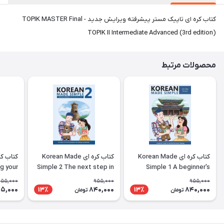
کتاب کره ای تاپیک مستر پیشرفته ویرایش جدید TOPIK MASTER Final -
TOPIK II Intermediate Advanced (3rd edition)
محصولات مرتبط
کتاب کره ای Korean Made
کتاب کره ای Korean Made
g your
Simple 2 The next step in
Simple 1 A beginner's
ing the
learning the Korean
guide to learning the
955,000
955,000
955,000
nguage
language
Korean language
5,000
840,000
840,000
13٪
13٪
تومان
تومان