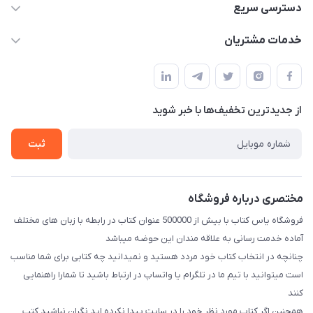
09371742423
دسترسی سریع
baran.elfm@gmail.com
حساب کاربری
خدمات مشتریان
اصفهان، خیابان نیرو - ابتدای خیابان آزادی (تقاطع میثم و آزادی) -
مجله فروشگاه
قوانین و مقررات
طبقه بالای دنیای لبنیات (مراجعه حضوری فقط در صورت هماهنگی
لیست محصولات
قبلی با شماره ۰۹۳۷۱۷۴۲۴۲۳ امکان پذیر است)
حریم خصوصی
درباره ما
از جدید‌ترین تخفیف‌ها با‌ خبر شوید
راهنما
تماس با ما
ثبت
مختصری درباره فروشگاه
فروشگاه یاس کتاب با بیش از 500000 عنوان کتاب در رابطه با زبان های مختلف
آماده خدمت رسانی به علاقه مندان این حوضه میباشد
چنانچه در انتخاب کتاب خود مردد هستید و نمیدانید چه کتابی برای شما مناسب
است میتوانید با تیم ما در تلگرام یا واتساپ در ارتباط باشید تا شما‌را راهنمایی
کنند
همچنین اگر کتاب مورد نظر خود را در سایت پیدا نکرده اید نگران نباشید کتب