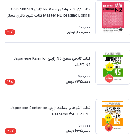
کتاب مهارت خواندن سطح N2 ژاپنی Shin Kanzen
Master N2 Reading Dokkai کتاب شین کانزن مستر
900,000
800,000
12٪
تومان
کتاب کانجی سطح N5 ژاپنی Japanese Kanji for
JLPT N5
780,000
635,000
19٪
تومان
کتاب الگوهای جملات ژاپنی Japanese Sentence
Patterns for JLPT N5
790,000
635,000
20٪
تومان