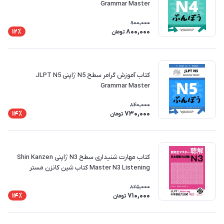
Grammar Master
900,000
800,000
12٪
تومان
کتاب آموزش گرامر سطح N5 ژاپنی JLPT N5
Grammar Master
840,000
730,000
14٪
تومان
کتاب مهارت شنیداری سطح N3 ژاپنی Shin Kanzen
Master N3 Listening کتاب شین کانزن مستر
825,000
710,000
14٪
تومان