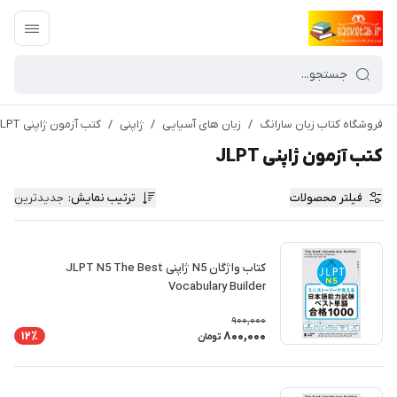
فروشگاه کتاب زبان سارانگ
/
زبان های آسیایی
/
ژاپنی
/
کتب آزمون ژاپنی JLPT
کتب آزمون ژاپنی JLPT
فیلتر محصولات
ترتیب نمایش
:
جدیدترین
کتاب واژگان N5 ژاپنی JLPT N5 The Best
Vocabulary Builder
900,000
800,000
12٪
تومان