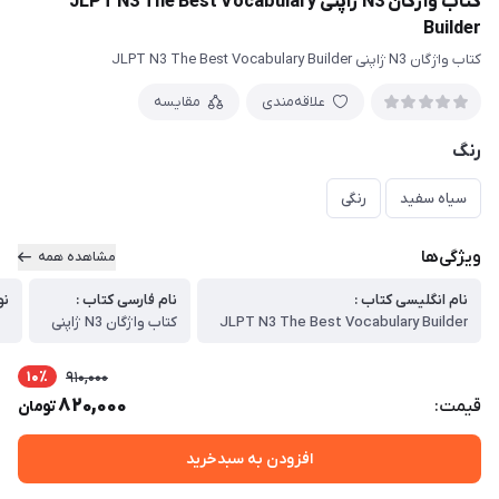
کتاب واژگان N3 ژاپنی JLPT N3 The Best Vocabulary
Builder
کتاب واژگان N3 ژاپنی JLPT N3 The Best Vocabulary Builder
علاقه‌مندی
مقایسه
رنگ
سیاه سفید
رنگی
ویژگی‌ها
مشاهده همه
نام انگلیسی کتاب :
نام فارسی کتاب :
نو
JLPT N3 The Best Vocabulary Builder
کتاب واژگان N3 ژاپنی
10٪
910,000
820,000
قیمت:
تومان
افزودن به سبدخرید