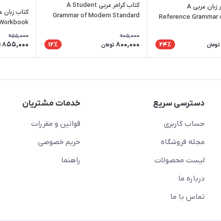
کتاب گرامر عربی A Student
کتاب دستور زبان عربی A
Grammar of Modern Standard
Reference Grammar 
 Workbook
Stand
955,000
905,000
855,000
800,000
12٪
24٪
تومان
تومان
ت
دسترسی سریع
خدمات مشتریان
حساب کاربری
قوانین و مقررات
مجله فروشگاه
حریم خصوصی
لیست محصولات
راهنما
درباره ما
تماس با ما