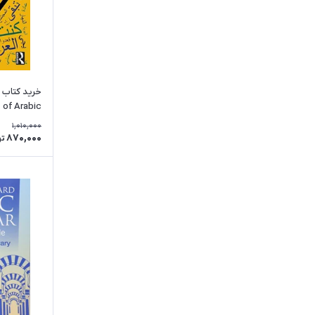
of Arabic
1,010,000
870,000
تو