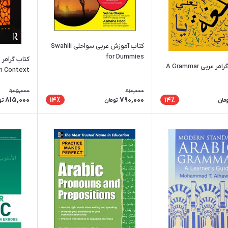
کتاب آموزش عربی سواحلی Swahili
for Dummies
خرید کتاب گرامر عربی A Grammar
in Context
905,000
910,000
815,000
790,000
14٪
14٪
مان
تومان
تو