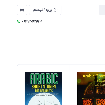
ورود / ثبت‌نام
09371742423