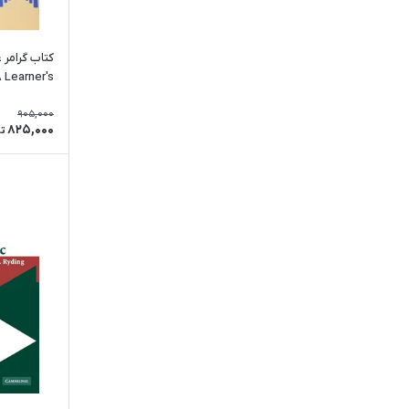
 Learner's
Guide
905,000
825,000
ت