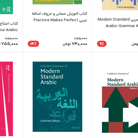
کتاب آموزش ضمایر و حروف اضافه
کتاب گرامر عربی Modern Standard
عربی Practice Makes Perfect
کتاب اصلاح 
Arabic Grammar A
Arabic Pronouns and
our Arabic
Prepositions
id Common
855,000
855,000
Errors
755,000
740,000
14٪
9٪
ومان
تومان
ت