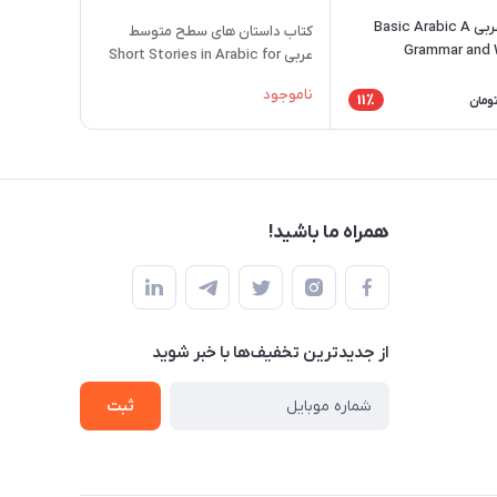
کتاب زبان عربی Basic Arabic A
کتاب داستان های سطح متوسط
Grammar and
عربی Short Stories in Arabic for
Intermediate Learners
ناموجود
11٪
ومان
همراه ما باشید!
از جدید‌ترین تخفیف‌ها با‌ خبر شوید
ثبت