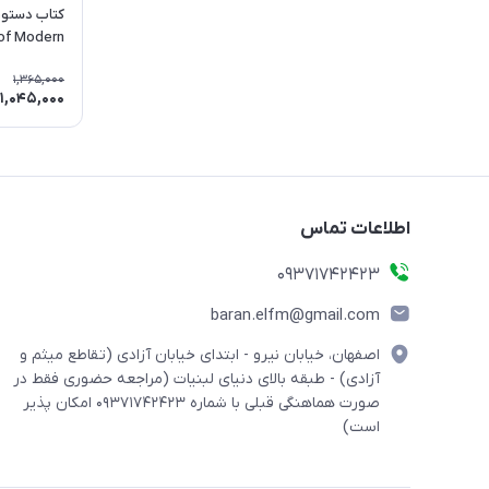
of Modern
ard Arabic
1,365,000
1,045,000
اطلاعات تماس
09371742423
baran.elfm@gmail.com
اصفهان، خیابان نیرو - ابتدای خیابان آزادی (تقاطع میثم و
آزادی) - طبقه بالای دنیای لبنیات (مراجعه حضوری فقط در
صورت هماهنگی قبلی با شماره ۰۹۳۷۱۷۴۲۴۲۳ امکان پذیر
است)