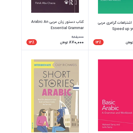
کتاب دستور زبان عربی Arabic An
اشتباهات گرامری عربی
Essential Grammar
Speed up y
Strategies to Avo
985,000
870,000
12٪
12٪
ومان
تومان