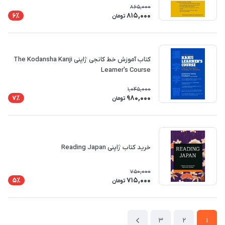
865,000
815,000
6٪
تومان
کتاب آموزش خط کانجی ژاپنی The Kodansha Kanji
Learner's Course
1,045,000
980,000
7٪
تومان
خرید کتاب ژاپنی Reading Japan
750,000
715,000
5٪
تومان
3
2
1