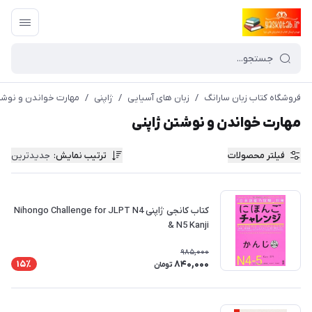
فروشگاه کتاب زبان سارانگ
/
زبان های آسیایی
/
ژاپنی
/
مهارت خواندن و نوشت
مهارت خواندن و نوشتن ژاپنی
فیلتر محصولات
ترتیب نمایش
:
جدیدترین
کتاب کانجی ژاپنی Nihongo Challenge for JLPT N4
& N5 Kanji
985,000
840,000
15٪
تومان