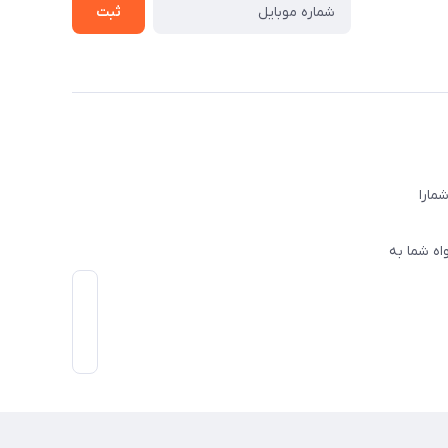
ثبت
ا‌را
اه شما به