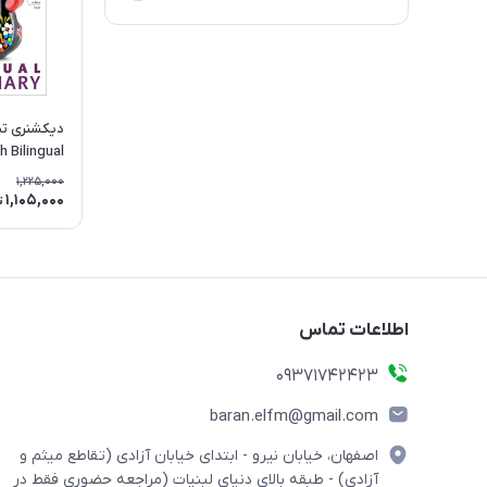
دیکشنری تص
 Bilingual
 Dictionary
1,225,000
1,105,000
ت
اطلاعات تماس
09371742423
baran.elfm@gmail.com
اصفهان، خیابان نیرو - ابتدای خیابان آزادی (تقاطع میثم و
آزادی) - طبقه بالای دنیای لبنیات (مراجعه حضوری فقط در