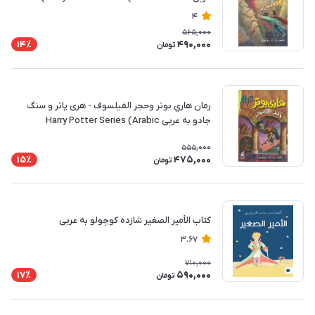
4
565,000
490,000
14٪
تومان
رمان هاري بوتر وحجر الفيلسوف - هری پاتر و سنگ
جادو به عربی Harry Potter Series (Arabic
Edition)
555,000
475,000
15٪
تومان
کتاب الأمير الصغير شازده کوچولو به عربی
3.67
710,000
590,000
17٪
تومان