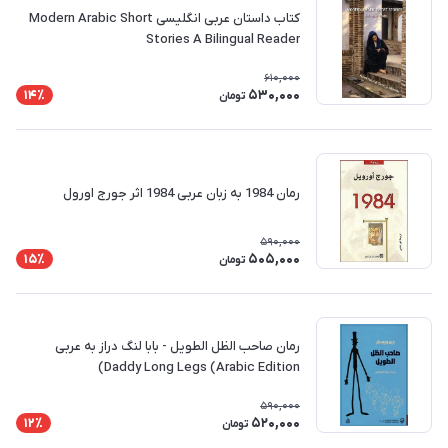
کتاب داستان عربی انگلیسی Modern Arabic Short
Stories A Bilingual Reader
610,000
530,000
14٪
تومان
رمان 1984 به زبان عربی 1984 اثر جورج اورول
590,000
505,000
15٪
تومان
رمان صاحب الظل الطويل - بابا لنگ دراز به عربی
Daddy Long Legs (Arabic Edition)
590,000
520,000
12٪
تومان