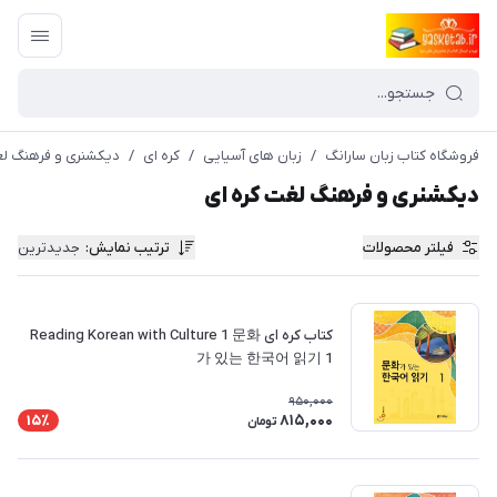
فروشگاه کتاب زبان سارانگ
/
زبان های آسیایی
/
کره ای
/
دیکشنری و فرهنگ لغ
دیکشنری و فرهنگ لغت کره ای
فیلتر محصولات
ترتیب نمایش
:
جدیدترین
کتاب کره ای Reading Korean with Culture 1 문화
가 있는 한국어 읽기 1
950,000
815,000
15٪
تومان