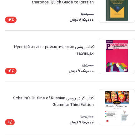
глаголов. Quick Guide to Russian
935,000
815,000
13٪
تومان
کتاب روسی Русский язык в грамматических
таблицах
815,000
705,000
14٪
تومان
کتاب گرامر روسی Schaum's Outline of Russian
Grammar Third Edition
865,000
790,000
9٪
تومان