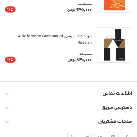
1,065,000
945,000
12٪
تومان
خرید کتاب روسی A Reference Grammar of
Russian
950,000
840,000
12٪
تومان
اطلاعات تماس
09371742423
دسترسی سریع
baran.elfm@gmail.com
حساب کاربری
خدمات مشتریان
اصفهان، خیابان نیرو - ابتدای خیابان آزادی (تقاطع میثم و آزادی) -
مجله فروشگاه
قوانین و مقررات
طبقه بالای دنیای لبنیات (مراجعه حضوری فقط در صورت هماهنگی