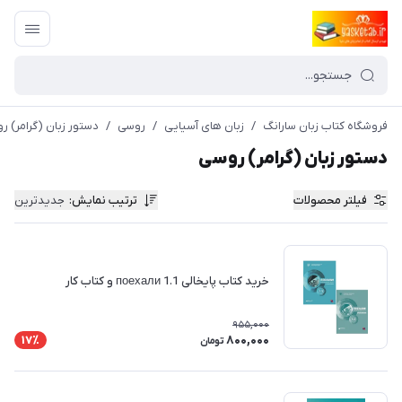
فروشگاه کتاب زبان سارانگ
/
زبان های آسیایی
/
روسی
/
دستور زبان (گرامر) ر
دستور زبان (گرامر) روسی
فیلتر محصولات
ترتیب نمایش
:
جدیدترین
خرید کتاب پایخالی поехали 1.1 و کتاب کار
955,000
800,000
17٪
تومان