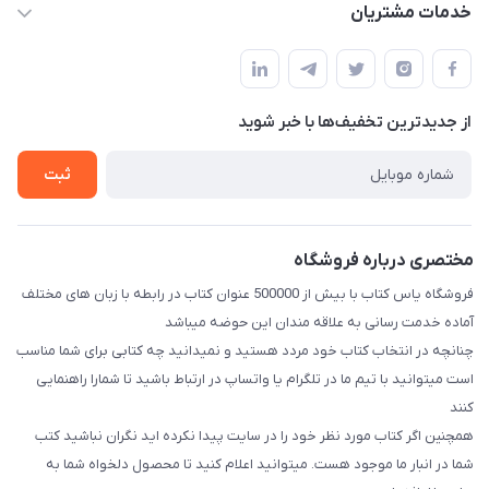
حساب کاربری
خدمات مشتریان
اصفهان، خیابان نیرو - ابتدای خیابان آزادی (تقاطع میثم و آزادی) -
مجله فروشگاه
قوانین و مقررات
طبقه بالای دنیای لبنیات (مراجعه حضوری فقط در صورت هماهنگی
لیست محصولات
قبلی با شماره ۰۹۳۷۱۷۴۲۴۲۳ امکان پذیر است)
حریم خصوصی
درباره ما
از جدید‌ترین تخفیف‌ها با‌ خبر شوید
راهنما
تماس با ما
ثبت
مختصری درباره فروشگاه
فروشگاه یاس کتاب با بیش از 500000 عنوان کتاب در رابطه با زبان های مختلف
آماده خدمت رسانی به علاقه مندان این حوضه میباشد
چنانچه در انتخاب کتاب خود مردد هستید و نمیدانید چه کتابی برای شما مناسب
است میتوانید با تیم ما در تلگرام یا واتساپ در ارتباط باشید تا شما‌را راهنمایی
کنند
همچنین اگر کتاب مورد نظر خود را در سایت پیدا نکرده اید نگران نباشید کتب
شما در انبار ما موجود هست. میتوانید اعلام کنید تا محصول دلخواه شما به