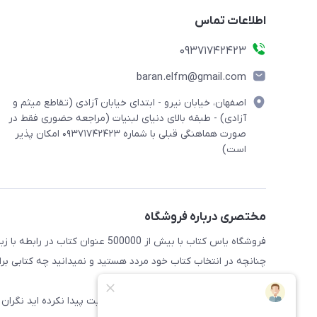
اطلاعات تماس
09371742423
baran.elfm@gmail.com
اصفهان، خیابان نیرو - ابتدای خیابان آزادی (تقاطع میثم و
آزادی) - طبقه بالای دنیای لبنیات (مراجعه حضوری فقط در
صورت هماهنگی قبلی با شماره ۰۹۳۷۱۷۴۲۴۲۳ امکان پذیر
است)
مختصری درباره فروشگاه
فروشگاه یاس کتاب با بیش از 500000 عنوان کتاب در رابطه با زبان های مختلف آماده خدمت رسانی به علاقه مندان این حوضه میباشد
چنانچه در انتخاب کتاب خود مردد هستید و نمیدانید چه کتابی برای 
راهنمایی کنند
همچنین اگر کتاب مورد نظر خود را در سایت پیدا نکرده اید نگران 