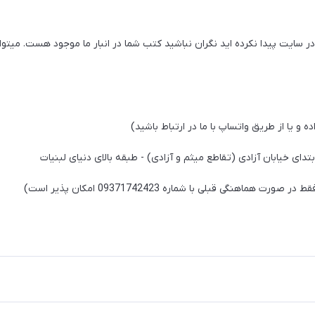
ر سایت پیدا نکرده اید نگران نباشید کتب شما در انبار ما موجود هست. میتوا
بتدای خیابان آزادی (تقاطع میثم و آزادی) - طبقه بالای دنیای لبنیات
هنگی قبلی با شماره 09371742423 امکان پذیر است)