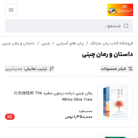
فروشگاه کتاب زبان سارانگ
/
زبان های آسیایی
/
چینی
/
داستان و رمان چینی
داستان و رمان چینی
فیلتر محصولات
ترتیب نمایش
:
جدیدترین
رمان چینی درخت زیتون سفید 白色橄榄树 The
White Olive Tree
1,510,000
1,350,000
11٪
تومان