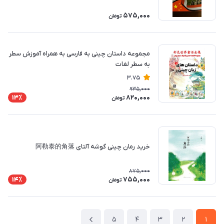
575,000
تومان
مجموعه داستان چینی به فارسی به همراه آموزش سطر
به سطر لغات
3.75
935,000
820,000
13٪
تومان
خرید رمان چینی گوشه آلتای 阿勒泰的角落
875,000
755,000
14٪
تومان
5
4
3
2
1