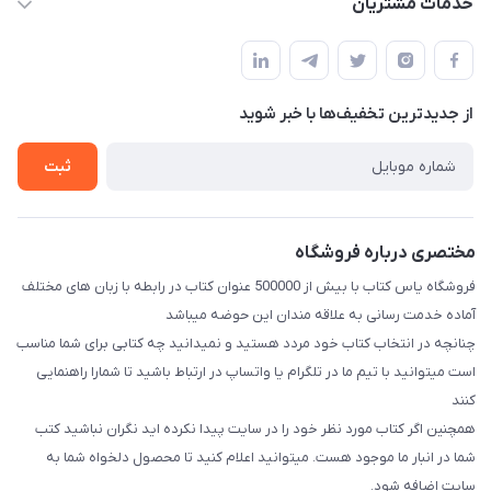
خدمات مشتریان
اصفهان، خیابان نیرو - ابتدای خیابان آزادی (تقاطع میثم و آزادی) -
مجله فروشگاه
قوانین و مقررات
طبقه بالای دنیای لبنیات (مراجعه حضوری فقط در صورت هماهنگی
لیست محصولات
قبلی با شماره ۰۹۳۷۱۷۴۲۴۲۳ امکان پذیر است)
حریم خصوصی
درباره ما
از جدید‌ترین تخفیف‌ها با‌ خبر شوید
راهنما
تماس با ما
ثبت
مختصری درباره فروشگاه
فروشگاه یاس کتاب با بیش از 500000 عنوان کتاب در رابطه با زبان های مختلف
آماده خدمت رسانی به علاقه مندان این حوضه میباشد
چنانچه در انتخاب کتاب خود مردد هستید و نمیدانید چه کتابی برای شما مناسب
است میتوانید با تیم ما در تلگرام یا واتساپ در ارتباط باشید تا شما‌را راهنمایی
کنند
همچنین اگر کتاب مورد نظر خود را در سایت پیدا نکرده اید نگران نباشید کتب
شما در انبار ما موجود هست. میتوانید اعلام کنید تا محصول دلخواه شما به
سایت اضافه شود.