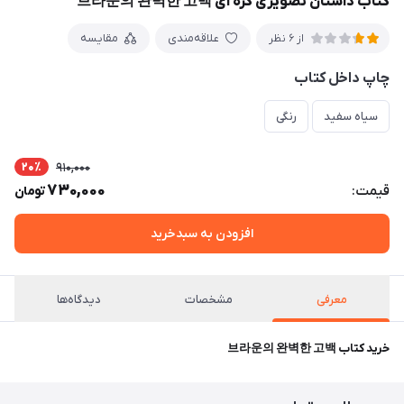
کتاب داستان تصویری کره ای 브라운의 완벽한 고백
علاقه‌مندی
مقایسه
از 6 نظر
چاپ داخل کتاب
سیاه سفید
رنگی
20٪
910,000
730,000
قیمت:
تومان
افزودن به سبدخرید
معرفی
مشخصات
دیدگاه‌ها
خرید کتاب 브라운의 완벽한 고백