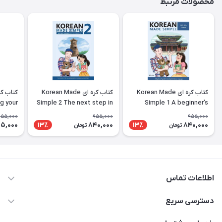
محصولات مرتبط
کتاب کره ای Korean Made
کتاب کره ای Korean Made
g your
Simple 2 The next step in
Simple 1 A beginner's
ing the
learning the Korean
guide to learning the
955,000
955,000
955,000
nguage
language
Korean language
5,000
840,000
840,000
13٪
13٪
تومان
تومان
اطلاعات تماس
09371742423
دسترسی سریع
baran.elfm@gmail.com
حساب کاربری