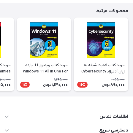
محصولات مرتبط
خرید کتاب امنیت شبکه به
خرید کتاب ویندوز 11 یازده
زبان آدمیزاد Cybersecurity
Windows 11 All in One For
All in One For Dummies
Dummies کتاب ویندوز 11 به
آدمیزاد
900,000
1,265,000
1,055,000
زبان آدمیزاد
5,000
1,130,000
890,000
11٪
16٪
تومان
تومان
اطلاعات تماس
09371742423
دسترسی سریع