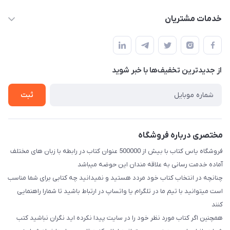
baran.elfm@gmail.com
حساب کاربری
خدمات مشتریان
اصفهان، خیابان نیرو - ابتدای خیابان آزادی (تقاطع میثم و آزادی) -
مجله فروشگاه
قوانین و مقررات
طبقه بالای دنیای لبنیات (مراجعه حضوری فقط در صورت هماهنگی
لیست محصولات
قبلی با شماره ۰۹۳۷۱۷۴۲۴۲۳ امکان پذیر است)
حریم خصوصی
درباره ما
از جدید‌ترین تخفیف‌ها با‌ خبر شوید
راهنما
تماس با ما
ثبت
مختصری درباره فروشگاه
فروشگاه یاس کتاب با بیش از 500000 عنوان کتاب در رابطه با زبان های مختلف
آماده خدمت رسانی به علاقه مندان این حوضه میباشد
چنانچه در انتخاب کتاب خود مردد هستید و نمیدانید چه کتابی برای شما مناسب
است میتوانید با تیم ما در تلگرام یا واتساپ در ارتباط باشید تا شما‌را راهنمایی
کنند
همچنین اگر کتاب مورد نظر خود را در سایت پیدا نکرده اید نگران نباشید کتب