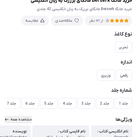
خرید مانگا Berserk مانگای برزرک به زبان انگلیسی
خرید مانگا Berserk مانگای برزرک به زبان انگلیسی 42 جلدی
علاقه‌مندی
مقایسه
از 121 نظر
نوع کاغذ
تحریر
اندازه
رقعی
وزیری
شماره جلد
جلد 1
جلد 2
جلد 3
جلد 4
جلد 5
جلد 6
جلد 7
ویژگی‌ها
مشاهده همه
نام انگلیسی کتاب :
نام فارسی کتاب :
نویسنده