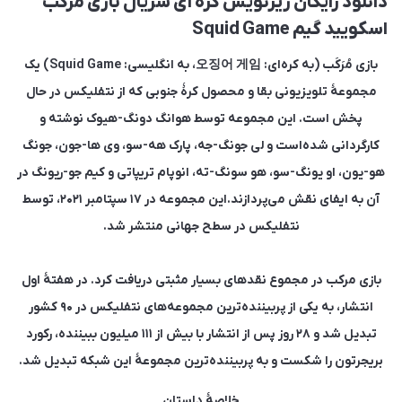
دانلود رایگان زیرنویس کره ای سریال بازی مرکب
اسکویید گیم Squid Game
بازی مُرَکَب (به کره‌ای: 오징어 게임، به انگلیسی: Squid Game) یک
مجموعهٔ تلویزیونی بقا و محصول کرهٔ جنوبی که از نتفلیکس در حال
پخش است. این مجموعه توسط هوانگ دونگ-هیوک نوشته و
کارگردانی شده‌است و لی جونگ-جه، پارک هه-سو، وی ها-جون، جونگ
هو-یون، او یونگ-سو، هو سونگ-ته، انوپام تریپاتی و کیم جو-ریونگ در
آن به ایفای نقش می‌پردازند.این مجموعه در ۱۷ سپتامبر ۲۰۲۱، توسط
نتفلیکس در سطح جهانی منتشر شد.
بازی مرکب در مجموع نقدهای بسیار مثبتی دریافت کرد. در هفتهٔ اول
انتشار، به یکی از پربیننده‌ترین مجموعه‌های نتفلیکس در ۹۰ کشور
تبدیل شد و ۲۸ روز پس از انتشار با بیش از ۱۱۱ میلیون ببیننده، رکورد
بریجرتون را شکست و به پربیننده‌ترین مجموعهٔ این شبکه تبدیل شد.
خلاصهٔ داستان