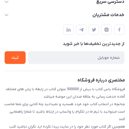
09371742423
دسترسی سریع
baran.elfm@gmail.com
حساب کاربری
خدمات مشتریان
اصفهان، خیابان نیرو - ابتدای خیابان آزادی (تقاطع میثم و آزادی) -
مجله فروشگاه
قوانین و مقررات
طبقه بالای دنیای لبنیات (مراجعه حضوری فقط در صورت هماهنگی
لیست محصولات
قبلی با شماره ۰۹۳۷۱۷۴۲۴۲۳ امکان پذیر است)
حریم خصوصی
درباره ما
از جدید‌ترین تخفیف‌ها با‌ خبر شوید
راهنما
تماس با ما
ثبت
مختصری درباره فروشگاه
فروشگاه یاس کتاب با بیش از 500000 عنوان کتاب در رابطه با زبان های مختلف
آماده خدمت رسانی به علاقه مندان این حوضه میباشد
چنانچه در انتخاب کتاب خود مردد هستید و نمیدانید چه کتابی برای شما مناسب
است میتوانید با تیم ما در تلگرام یا واتساپ در ارتباط باشید تا شما‌را راهنمایی
کنند
همچنین اگر کتاب مورد نظر خود را در سایت پیدا نکرده اید نگران نباشید کتب