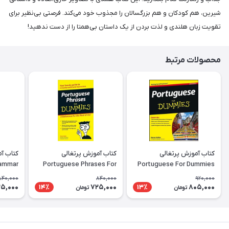
شیرین، هم کودکان و هم بزرگسالان را مجذوب خود می‌کند. فرصتی بی‌نظیر برای
تقویت زبان هلندی و لذت بردن از یک داستان بی‌همتا را از دست ندهید!
محصولات مرتبط
کتاب آموزش پرتغالی
کتاب آموزش پرتغالی
rammar
Portuguese Phrases For
Portuguese For Dummies
rkbook
Dummies
840,000
840,000
920,000
5,000
725,000
805,000
14٪
13٪
تومان
تومان