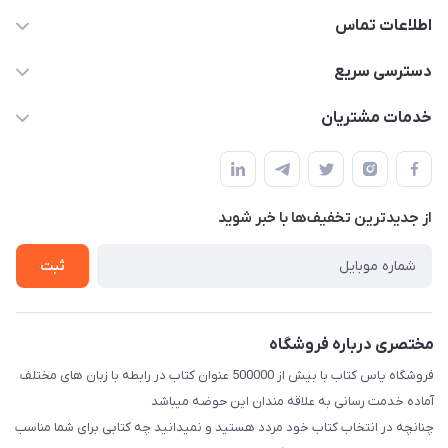
اطلاعات تماس
09371742423
دسترسی سریع
baran.elfm@gmail.com
حساب کاربری
خدمات مشتریان
اصفهان، خیابان نیرو - ابتدای خیابان آزادی (تقاطع میثم و آزادی) -
مجله فروشگاه
قوانین و مقررات
طبقه بالای دنیای لبنیات (مراجعه حضوری فقط در صورت هماهنگی
لیست محصولات
قبلی با شماره ۰۹۳۷۱۷۴۲۴۲۳ امکان پذیر است)
حریم خصوصی
درباره ما
از جدید‌ترین تخفیف‌ها با‌ خبر شوید
راهنما
تماس با ما
ثبت
مختصری درباره فروشگاه
فروشگاه یاس کتاب با بیش از 500000 عنوان کتاب در رابطه با زبان های مختلف
آماده خدمت رسانی به علاقه مندان این حوضه میباشد
چنانچه در انتخاب کتاب خود مردد هستید و نمیدانید چه کتابی برای شما مناسب