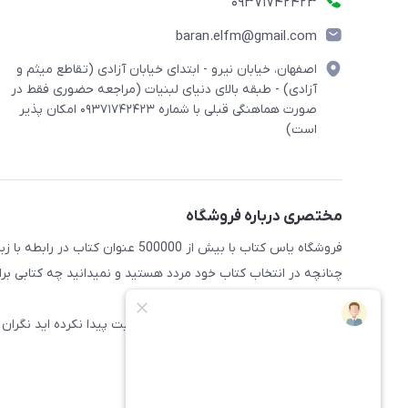
09371742423
baran.elfm@gmail.com
اصفهان، خیابان نیرو - ابتدای خیابان آزادی (تقاطع میثم و
آزادی) - طبقه بالای دنیای لبنیات (مراجعه حضوری فقط در
صورت هماهنگی قبلی با شماره ۰۹۳۷۱۷۴۲۴۲۳ امکان پذیر
است)
مختصری درباره فروشگاه
فروشگاه یاس کتاب با بیش از 500000 عنوان کتاب در رابطه با زبان های مختلف آماده خدمت رسانی به علاقه مندان این حوضه میباشد
چنانچه در انتخاب کتاب خود مردد هستید و نمیدانید چه کتابی برای 
راهنمایی کنند
همچنین اگر کتاب مورد نظر خود را در سایت پیدا نکرده اید نگران 
سایت اضافه شود.
پیشاپیش از خرید شما سپاسگذاریم