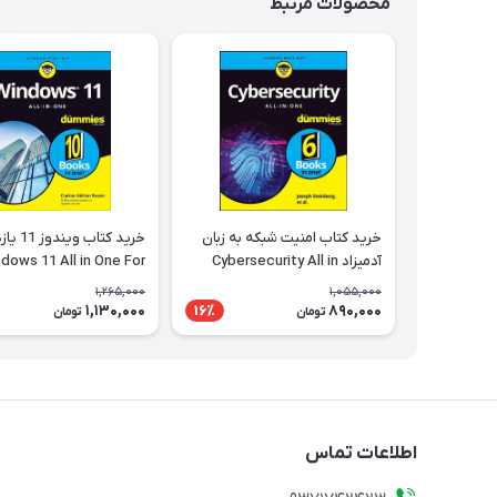
محصولات مرتبط
خرید کتاب امنیت شبکه به زبان
خرید کتاب ویندو
آدمیزاد Cybersecurity All in
dows 11 All in One For
One For Dummies
1,265,000
1,055,000
زبان آدمیزاد
1,130,000
890,000
16٪
تومان
تومان
اطلاعات تماس