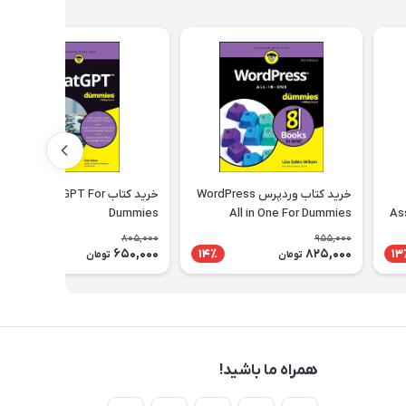
خرید کتاب وردپرس WordPress
خرید کتاب ChatGPT For
Dummies
All in One For Dummies
As
Ste
805,000
955,000
650,000
825,000
20٪
14٪
13
تومان
تومان
همراه ما باشید!