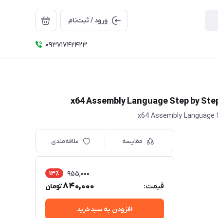
ورود / ثبت‌نام
09371742423
مقایسه
علاقه‌مندی
13٪
955,000
840,000
قیمت:
تومان
افزودن به سبدخرید