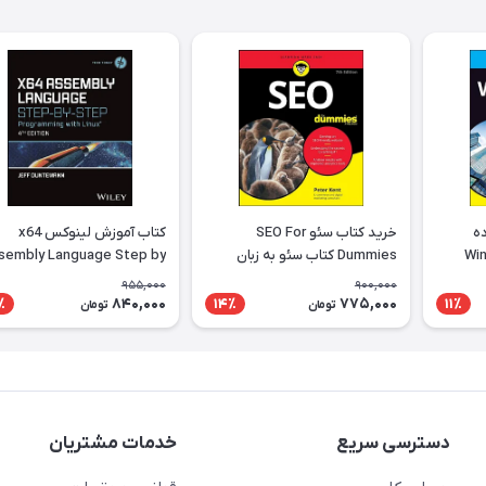
ز 11 یازده
خرید کتاب سئو SEO For
کتاب آموزش لینوکس x64
Win
Dummies کتاب سئو به زبان
sembly Language Step by
Dummies کتاب ویندوز 11 به
آدمیزاد
p Programming with Linux
955,000
900,000
840,000
775,000
٪
14٪
11٪
تومان
تومان
دسترسی سریع
خدمات مشتریان