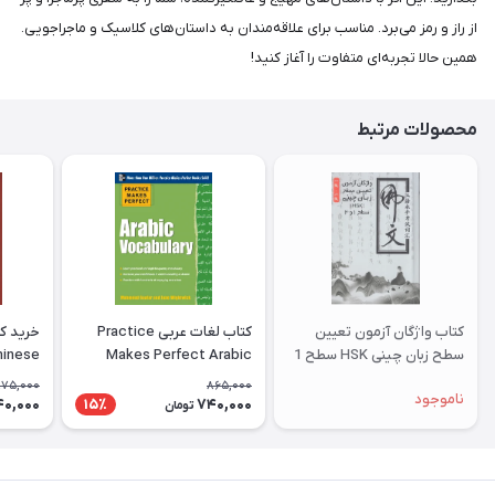
از راز و رمز می‌برد. مناسب برای علاقه‌مندان به داستان‌های کلاسیک و ماجراجویی.
همین حالا تجربه‌ای متفاوت را آغاز کنید!
محصولات مرتبط
کتاب واژگان آزمون تعیین
کتاب لغات عربی Practice
سطح زبان چینی HSK سطح 1
Makes Perfect Arabic
hinese
و 2 امنه ثانی
Vocabulary With 145
acters
75,000
865,000
ناموجود
Exercises عربیک وکبیولری
40,000
740,000
15٪
تومان