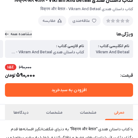
کتاب داستان هندی विक्रम और बेताल - Vikram And Betaal
کتاب داستان هندی विक्रम और बेताल - Vikram And Betaal
علاقه‌مندی
مقایسه
ویژگی‌ها
مشاهده همه
نام انگلیسی کتاب :
نام فارسی کتاب :
Vikram And Betaal
کتاب داستان هندی विक्रम और बेताल - Vikram And Betaal
15٪
690,000
590,000
قیمت:
تومان
افزودن به سبدخرید
معرفی
مشخصات
مشخصات
دیدگاه‌ها
با کتاب داستان هندی "विक्रम और बेताल" به دنیای شگفت‌انگیز افسانه‌ها قدم
بگذارید! این اثر با داستان‌های مهیج و غافلگیرکننده، شما را به سفری پرماجرا و پر