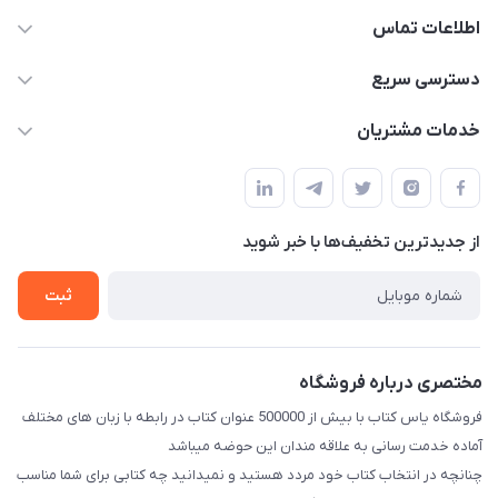
اطلاعات تماس
09371742423
دسترسی سریع
baran.elfm@gmail.com
حساب کاربری
خدمات مشتریان
اصفهان، خیابان نیرو - ابتدای خیابان آزادی (تقاطع میثم و آزادی) -
مجله فروشگاه
قوانین و مقررات
طبقه بالای دنیای لبنیات (مراجعه حضوری فقط در صورت هماهنگی
لیست محصولات
قبلی با شماره ۰۹۳۷۱۷۴۲۴۲۳ امکان پذیر است)
حریم خصوصی
درباره ما
از جدید‌ترین تخفیف‌ها با‌ خبر شوید
راهنما
تماس با ما
ثبت
مختصری درباره فروشگاه
فروشگاه یاس کتاب با بیش از 500000 عنوان کتاب در رابطه با زبان های مختلف
آماده خدمت رسانی به علاقه مندان این حوضه میباشد
چنانچه در انتخاب کتاب خود مردد هستید و نمیدانید چه کتابی برای شما مناسب