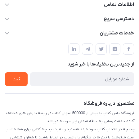
اطلاعات تماس
09371742423
دسترسی سریع
baran.elfm@gmail.com
حساب کاربری
خدمات مشتریان
اصفهان، خیابان نیرو - ابتدای خیابان آزادی (تقاطع میثم و آزادی) -
مجله فروشگاه
قوانین و مقررات
طبقه بالای دنیای لبنیات (مراجعه حضوری فقط در صورت هماهنگی
لیست محصولات
قبلی با شماره ۰۹۳۷۱۷۴۲۴۲۳ امکان پذیر است)
حریم خصوصی
درباره ما
از جدید‌ترین تخفیف‌ها با‌ خبر شوید
راهنما
تماس با ما
ثبت
مختصری درباره فروشگاه
فروشگاه یاس کتاب با بیش از 500000 عنوان کتاب در رابطه با زبان های مختلف
آماده خدمت رسانی به علاقه مندان این حوضه میباشد
چنانچه در انتخاب کتاب خود مردد هستید و نمیدانید چه کتابی برای شما مناسب
است میتوانید با تیم ما در تلگرام یا واتساپ در ارتباط باشید تا شما‌را راهنمایی