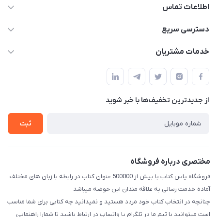
اطلاعات تماس
09371742423
دسترسی سریع
baran.elfm@gmail.com
حساب کاربری
خدمات مشتریان
اصفهان، خیابان نیرو - ابتدای خیابان آزادی (تقاطع میثم و آزادی) -
مجله فروشگاه
قوانین و مقررات
طبقه بالای دنیای لبنیات (مراجعه حضوری فقط در صورت هماهنگی
لیست محصولات
قبلی با شماره ۰۹۳۷۱۷۴۲۴۲۳ امکان پذیر است)
حریم خصوصی
درباره ما
از جدید‌ترین تخفیف‌ها با‌ خبر شوید
راهنما
تماس با ما
ثبت
مختصری درباره فروشگاه
فروشگاه یاس کتاب با بیش از 500000 عنوان کتاب در رابطه با زبان های مختلف
آماده خدمت رسانی به علاقه مندان این حوضه میباشد
چنانچه در انتخاب کتاب خود مردد هستید و نمیدانید چه کتابی برای شما مناسب
است میتوانید با تیم ما در تلگرام یا واتساپ در ارتباط باشید تا شما‌را راهنمایی