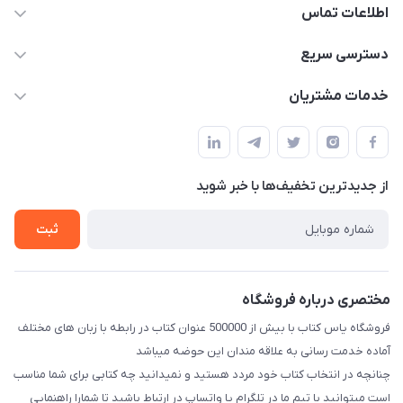
اطلاعات تماس
09371742423
دسترسی سریع
baran.elfm@gmail.com
حساب کاربری
خدمات مشتریان
اصفهان، خیابان نیرو - ابتدای خیابان آزادی (تقاطع میثم و آزادی) -
مجله فروشگاه
قوانین و مقررات
طبقه بالای دنیای لبنیات (مراجعه حضوری فقط در صورت هماهنگی
لیست محصولات
قبلی با شماره ۰۹۳۷۱۷۴۲۴۲۳ امکان پذیر است)
حریم خصوصی
درباره ما
از جدید‌ترین تخفیف‌ها با‌ خبر شوید
راهنما
تماس با ما
ثبت
مختصری درباره فروشگاه
فروشگاه یاس کتاب با بیش از 500000 عنوان کتاب در رابطه با زبان های مختلف
آماده خدمت رسانی به علاقه مندان این حوضه میباشد
چنانچه در انتخاب کتاب خود مردد هستید و نمیدانید چه کتابی برای شما مناسب
است میتوانید با تیم ما در تلگرام یا واتساپ در ارتباط باشید تا شما‌را راهنمایی