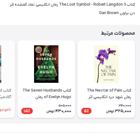
کتاب The Lost Symbol - Robert Langdon 3 رمان انگلیسی نماد گمشده اثر
دن براون Dan Brown
محصولات مرتبط
کتاب The Nectar of Pain
کتاب The Seven Husbands
کتاب کم
رمان شهد درد انگلیسی اثر
of Evelyn Hugo رمان
نجوا زبیان Najwa Zebian
انگلیسی هفت همسر اویلین
ademic
505,000
340,000
ناموجو
هوگو اثر Taylor Jenkins
430,000
325,000
15٪
5٪
تومان
تومان
Reid