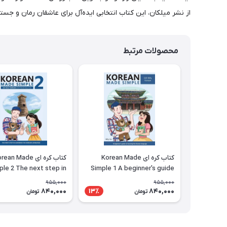
از نشر میلکان، این کتاب انتخابی ایده‌آل برای عاشقان رمان و ج
محصولات مرتبط
کتاب کره ای Korean Made
کتاب کره ای ean Made
ple 2 The next step in
Simple 1 A beginner's guide
ng the Korean language
to learning the Korean
955,000
955,000
language
840,000
840,000
13٪
تومان
تومان