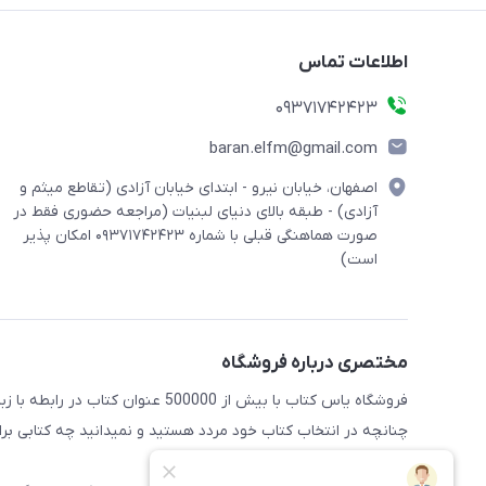
اطلاعات تماس
09371742423
baran.elfm@gmail.com
اصفهان، خیابان نیرو - ابتدای خیابان آزادی (تقاطع میثم و
آزادی) - طبقه بالای دنیای لبنیات (مراجعه حضوری فقط در
صورت هماهنگی قبلی با شماره ۰۹۳۷۱۷۴۲۴۲۳ امکان پذیر
است)
مختصری درباره فروشگاه
فروشگاه یاس کتاب با بیش از 500000 عنوان کتاب در رابطه با زبان های مختلف آماده خدمت رسانی به علاقه مندان این حوضه میباشد
چنانچه در انتخاب کتاب خود مردد هستید و نمیدانید چه کتابی برای 
راهنمایی کنند