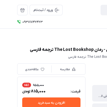
ورود / ثبت‌نام
09371742423
رجمه فارسی
مقایسه
علاقه‌مندی
15٪
955,000
815,000
قیمت:
تومان
نویسنده اشلی الستون مترجم شقایق خانجانی
افزودن به سبدخرید