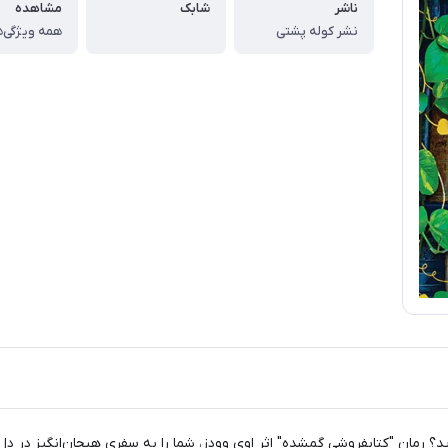
ناشر
شابک
مشاهده
نشر کوله پشتی
همه ویژگی‌ه
وید؟ رمان "کتابفروشی گمشده" اثر اوی وودز، شما را به سفری هیجان‌انگیز در دل