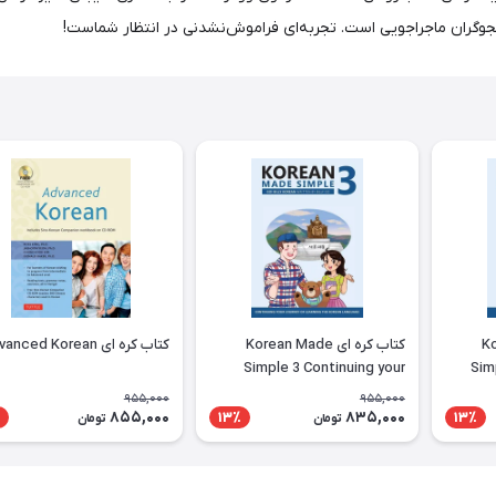
ستجوگران ماجراجویی است. تجربه‌ای فراموش‌نشدنی در انتظار شماست!
Kor
کتاب کره ای Korean Made
کتاب کره ای Advanced Korean
Simple 3 Continuing your
Sim
journey of learning the
learni
955,000
955,000
Korean language
855,000
835,000
13٪
13٪
تومان
تومان