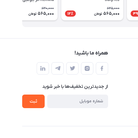
630,000
635,000
565,000
565,000
11٪
12٪
39
تومان
تومان
همراه ما باشید!
از جدید‌ترین تخفیف‌ها با‌ خبر شوید
ثبت