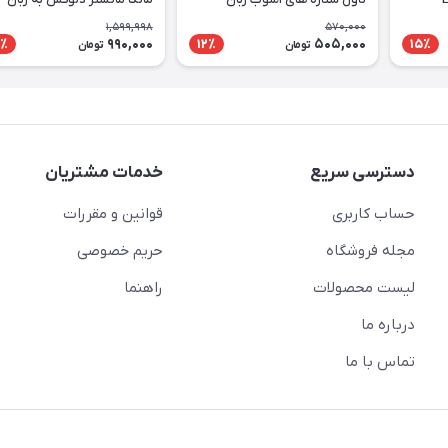
انگلیسی
انگلیسی 9 جلدی
1,599,998
570,000
990,000
505,000
٪
12٪
15٪
تومان
تومان
دسترسی سریع
خدمات مشتریان
حساب کاربری
قوانین و مقررات
مجله فروشگاه
حریم خصوصی
لیست محصولات
راهنما
درباره ما
تماس با ما