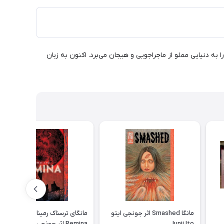
با داستانی جذاب و تصاویری خیره‌کننده، شما را به دنیایی مملو از ماجراجویی و هیجان می‌برد. اکنون به زبان
مانگا Smashed اثر جونجی ایتو
مانگای ترسناک رمینا - مانگا
Junji Ito
Remina اثر جونجی ایتو