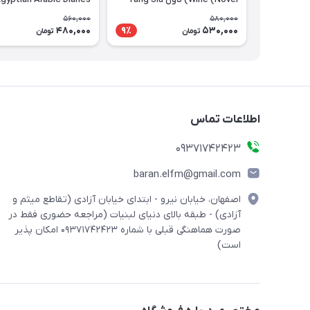
Reading and Listening
Qing
560,000
580,000
Practice in Authentic
480,000
530,000
9٪
تومان
تومان
Spoken Arabic
اطلاعات تماس
09371742423
baran.elfm@gmail.com
اصفهان، خیابان نیرو - ابتدای خیابان آزادی (تقاطع میثم و
آزادی) - طبقه بالای دنیای لبنیات (مراجعه حضوری فقط در
صورت هماهنگی قبلی با شماره ۰۹۳۷۱۷۴۲۴۲۳ امکان پذیر
است)