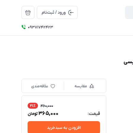
ورود / ثبت‌نام
09371742423
مقایسه
علاقه‌مندی
21٪
460,000
365,000
قیمت:
تومان
افزودن به سبدخرید