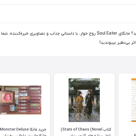
آیا به دنبال یک تجربه هیجان‌انگیز و متفاوت در دنیای مانگا هستید؟ مانگای Soul Eater روح خوار، 
ر بی‌نظیر بپیوندید!
کتاب Stars of Chaos (Novel)
خرید مانگا Monster Deluxe
E
ناول ستاره های آشوب زبان
مانگا مانستر دلوکس به زبان