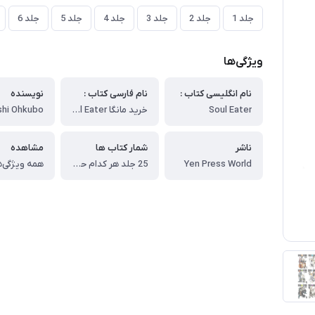
جلد 1
جلد 2
جلد 3
جلد 4
جلد 5
جلد 6
ویژگی‌ها
نام انگلیسی کتاب :
نام فارسی کتاب :
نویسنده
Soul Eater
خرید مانگا Soul Eater مانگا روح خوار به زبان انگلیسی
shi Ohkubo
ناشر
شمار کتاب ها
مشاهده
Yen Press World
25 جلد هر کدام حدود 210 صفحه
همه ویژگی‌ه