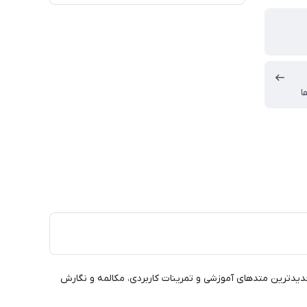
ا
SNU Korean+ 6A" دقیقا همان چیزی است که نیاز دارید! با جدیدترین متدهای آموزشی و تمرینات کاربردی، مکالمه و نگارش