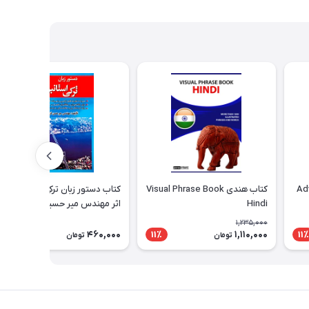
کتاب هندی Visual Phrase Book
کتاب دستور زبان ترکی استانبولی
Hindi
اثر مهندس میر حسین فزون خواه
Dilbilgisi Turkce
1,235,000
460,000
1,110,000
11٪
11٪
تومان
تومان