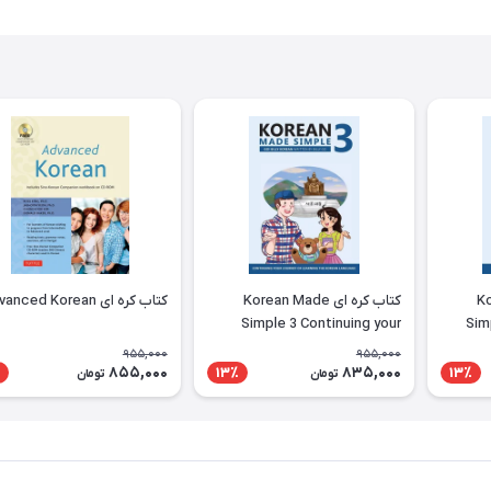
Kor
کتاب کره ای Korean Made
کتاب کره ای Advanced Korean
Simple 3 Continuing your
Sim
journey of learning the
learni
955,000
955,000
Korean language
855,000
835,000
13٪
13٪
تومان
تومان