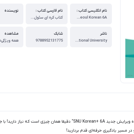
نام انگلیسی کتاب :
نام فارسی کتاب :
نویسنده
SNU Korean - Seoul Korean 6A
کتاب کره ای سئول یازده ویرایش جدید SNU Korean+ 6A 서울대 한국어 - Seoul Korean 6A
ناشر
شابک
مشاهده
Seoul National University
9788952131775
همه ویژگی‌ه
آیا به دنبال تسلط بیشتر بر زبان کره‌ای هستید؟ کتاب "سئول یازده ویرایش جدید 
 در مسیر یادگیری حرفه‌ای قدم بردارید!