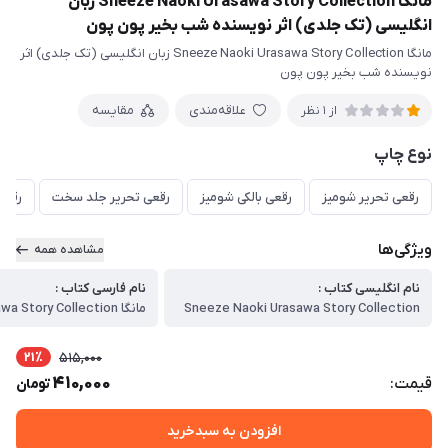
مانگا Sneeze Naoki Urasawa Story Collection زبان
انگلیسی (تک جلدی) اثر نویسنده شب بخیر پون پون
مانگا Sneeze Naoki Urasawa Story Collection زبان انگلیسی (تک جلدی) اثر
نویسنده شب بخیر پون پون
علاقه‌مندی
مقایسه
از 1 نظر
نوع چاپ
رقعی تحریر شومیز
رقعی بالکی شومیز
رقعی تحریر جلد سخت
رقعی
ویژگی‌ها
مشاهده همه
نام انگلیسی کتاب :
نام فارسی کتاب :
Sneeze Naoki Urasawa Story Collection
21٪
515,000
410,000
قیمت:
تومان
افزودن به سبدخرید