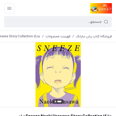
فروشگاه کتاب زبان سارانگ
/
فهرست محصولات
/
مانگا Sneeze Naoki Urasawa Story Collection زبان انگلیسی (تک جلدی) اثر نویسنده شب بخیر پون پون