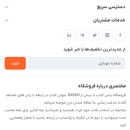
09371742423
دسترسی سریع
baran.elfm@gmail.com
حساب کاربری
خدمات مشتریان
اصفهان، خیابان نیرو - ابتدای خیابان آزادی (تقاطع میثم و آزادی) -
مجله فروشگاه
قوانین و مقررات
طبقه بالای دنیای لبنیات (مراجعه حضوری فقط در صورت هماهنگی
لیست محصولات
قبلی با شماره ۰۹۳۷۱۷۴۲۴۲۳ امکان پذیر است)
حریم خصوصی
درباره ما
از جدید‌ترین تخفیف‌ها با‌ خبر شوید
راهنما
تماس با ما
ثبت
مختصری درباره فروشگاه
فروشگاه یاس کتاب با بیش از 500000 عنوان کتاب در رابطه با زبان های مختلف
آماده خدمت رسانی به علاقه مندان این حوضه میباشد
چنانچه در انتخاب کتاب خود مردد هستید و نمیدانید چه کتابی برای شما مناسب
است میتوانید با تیم ما در تلگرام یا واتساپ در ارتباط باشید تا شما‌را راهنمایی
کنند