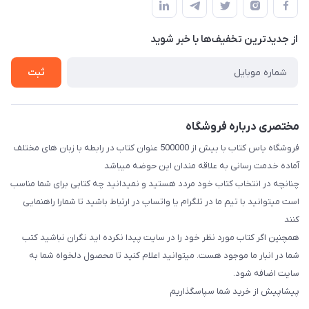
طبقه بالای دنیای لبنیات (مراجعه حضوری فقط در صورت هماهنگی
لیست محصولات
قبلی با شماره ۰۹۳۷۱۷۴۲۴۲۳ امکان پذیر است)
حریم خصوصی
درباره ما
از جدید‌ترین تخفیف‌ها با‌ خبر شوید
راهنما
تماس با ما
ثبت
مختصری درباره فروشگاه
فروشگاه یاس کتاب با بیش از 500000 عنوان کتاب در رابطه با زبان های مختلف
آماده خدمت رسانی به علاقه مندان این حوضه میباشد
چنانچه در انتخاب کتاب خود مردد هستید و نمیدانید چه کتابی برای شما مناسب
است میتوانید با تیم ما در تلگرام یا واتساپ در ارتباط باشید تا شما‌را راهنمایی
کنند
همچنین اگر کتاب مورد نظر خود را در سایت پیدا نکرده اید نگران نباشید کتب
شما در انبار ما موجود هست. میتوانید اعلام کنید تا محصول دلخواه شما به
سایت اضافه شود.
پیشاپیش از خرید شما سپاسگذاریم