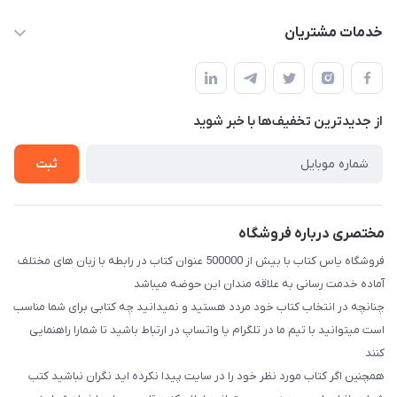
baran.elfm@gmail.com
حساب کاربری
خدمات مشتریان
اصفهان، خیابان نیرو - ابتدای خیابان آزادی (تقاطع میثم و آزادی) -
مجله فروشگاه
قوانین و مقررات
طبقه بالای دنیای لبنیات (مراجعه حضوری فقط در صورت هماهنگی
لیست محصولات
قبلی با شماره ۰۹۳۷۱۷۴۲۴۲۳ امکان پذیر است)
حریم خصوصی
درباره ما
از جدید‌ترین تخفیف‌ها با‌ خبر شوید
راهنما
تماس با ما
ثبت
مختصری درباره فروشگاه
فروشگاه یاس کتاب با بیش از 500000 عنوان کتاب در رابطه با زبان های مختلف
آماده خدمت رسانی به علاقه مندان این حوضه میباشد
چنانچه در انتخاب کتاب خود مردد هستید و نمیدانید چه کتابی برای شما مناسب
است میتوانید با تیم ما در تلگرام یا واتساپ در ارتباط باشید تا شما‌را راهنمایی
کنند
همچنین اگر کتاب مورد نظر خود را در سایت پیدا نکرده اید نگران نباشید کتب