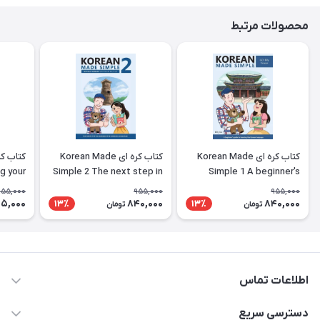
محصولات مرتبط
کتاب کره ای Korean Made
کتاب کره ای Korean Made
g your
Simple 2 The next step in
Simple 1 A beginner's
ing the
learning the Korean
guide to learning the
955,000
955,000
955,000
nguage
language
Korean language
5,000
840,000
840,000
13٪
13٪
تومان
تومان
اطلاعات تماس
09371742423
دسترسی سریع