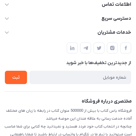
اطلاعات تماس
09371742423
دسترسی سریع
baran.elfm@gmail.com
حساب کاربری
خدمات مشتریان
اصفهان، خیابان نیرو - ابتدای خیابان آزادی (تقاطع میثم و آزادی) -
مجله فروشگاه
قوانین و مقررات
طبقه بالای دنیای لبنیات (مراجعه حضوری فقط در صورت هماهنگی
لیست محصولات
قبلی با شماره ۰۹۳۷۱۷۴۲۴۲۳ امکان پذیر است)
حریم خصوصی
درباره ما
از جدید‌ترین تخفیف‌ها با‌ خبر شوید
راهنما
تماس با ما
ثبت
مختصری درباره فروشگاه
فروشگاه یاس کتاب با بیش از 500000 عنوان کتاب در رابطه با زبان های مختلف
آماده خدمت رسانی به علاقه مندان این حوضه میباشد
چنانچه در انتخاب کتاب خود مردد هستید و نمیدانید چه کتابی برای شما مناسب
است میتوانید با تیم ما در تلگرام یا واتساپ در ارتباط باشید تا شما‌را راهنمایی