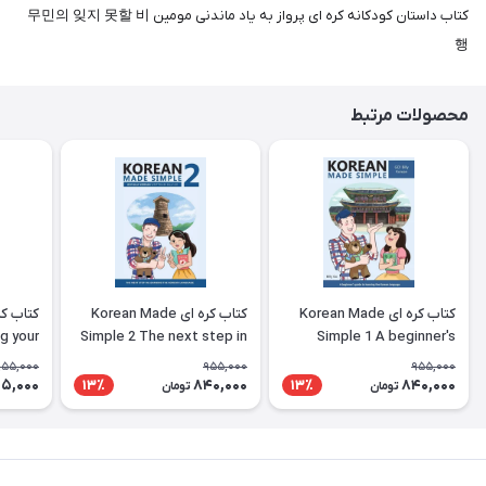
کتاب داستان کودکانه کره ای پرواز به یاد ماندنی مومین 무민의 잊지 못할 비
행
محصولات مرتبط
کتاب کره ای Korean Made
کتاب کره ای Korean Made
g your
Simple 2 The next step in
Simple 1 A beginner's
ing the
learning the Korean
guide to learning the
955,000
955,000
955,000
nguage
language
Korean language
5,000
840,000
840,000
13٪
13٪
تومان
تومان