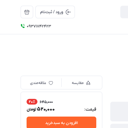
ورود / ثبت‌نام
09371742423
مقایسه
علاقه‌مندی
20٪
645,000
520,000
قیمت:
تومان
افزودن به سبدخرید