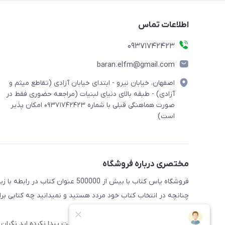
اطلاعات تماس
09371742423
baran.elfm@gmail.com
اصفهان، خیابان نیرو - ابتدای خیابان آزادی (تقاطع میثم و
آزادی) - طبقه بالای دنیای لبنیات (مراجعه حضوری فقط در
صورت هماهنگی قبلی با شماره ۰۹۳۷۱۷۴۲۴۲۳ امکان پذیر
است)
مختصری درباره فروشگاه
فروشگاه یاس کتاب با بیش از 500000 عنوان کتاب در رابطه با زبان های مختلف آماده خدمت رسانی به علاقه مندان این حوضه میباشد
چنانچه در انتخاب کتاب خود مردد هستید و نمیدانید چه کتابی برای 
راهنمایی کنند
همچنین اگر کتاب مورد نظر خود را در سایت پیدا نکرده اید نگران 