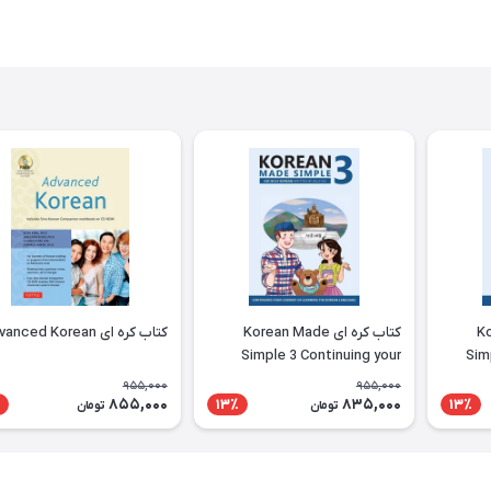
Kor
کتاب کره ای Korean Made
کتاب کره ای Advanced Korean
Simple 3 Continuing your
Sim
journey of learning the
learni
955,000
955,000
Korean language
855,000
835,000
13٪
13٪
تومان
تومان