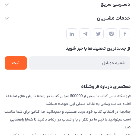
09371742423
دسترسی سریع
baran.elfm@gmail.com
حساب کاربری
خدمات مشتریان
اصفهان، خیابان نیرو - ابتدای خیابان آزادی (تقاطع میثم و آزادی) -
مجله فروشگاه
قوانین و مقررات
طبقه بالای دنیای لبنیات (مراجعه حضوری فقط در صورت هماهنگی
لیست محصولات
قبلی با شماره ۰۹۳۷۱۷۴۲۴۲۳ امکان پذیر است)
حریم خصوصی
درباره ما
از جدید‌ترین تخفیف‌ها با‌ خبر شوید
راهنما
تماس با ما
ثبت
مختصری درباره فروشگاه
فروشگاه یاس کتاب با بیش از 500000 عنوان کتاب در رابطه با زبان های مختلف
آماده خدمت رسانی به علاقه مندان این حوضه میباشد
چنانچه در انتخاب کتاب خود مردد هستید و نمیدانید چه کتابی برای شما مناسب
است میتوانید با تیم ما در تلگرام یا واتساپ در ارتباط باشید تا شما‌را راهنمایی
کنند