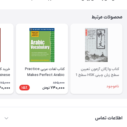
محصولات مرتبط
کتاب واژگان آزمون تعیین
کتاب لغات عربی Practice
سطح زبان چینی HSK سطح 1
Makes Perfect Arabic
hinese
و 2 امنه ثانی
Vocabulary With 145
acters
75,000
865,000
ناموجود
Exercises عربیک وکبیولری
40,000
740,000
15٪
تومان
اطلاعات تماس