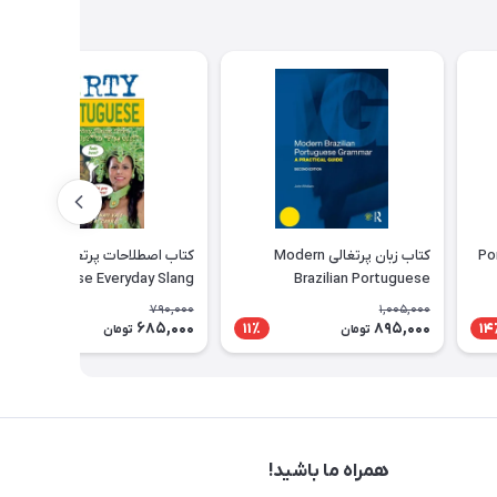
Portugu
کتاب زبان پرتغالی Modern
کتاب اصطلاحات پرتغالی Dirty
Portuguese Everyday Slang
Brazilian Portuguese
Grammar A Practical Guide
790,000
1,005,000
685,000
895,000
14٪
11٪
14
تومان
تومان
همراه ما باشید!