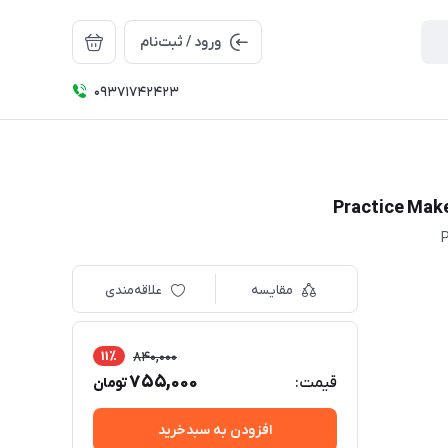
ورود / ثبت‌نام
09371742423
مقایسه
علاقه‌مندی
11٪
840,000
755,000
قیمت:
تومان
افزودن به سبدخرید