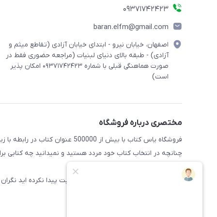
09371742423
baran.elfm@gmail.com
اصفهان، خیابان نیرو - ابتدای خیابان آزادی (تقاطع میثم و
آزادی) - طبقه بالای دنیای لبنیات (مراجعه حضوری فقط در
صورت هماهنگی قبلی با شماره ۰۹۳۷۱۷۴۲۴۲۳ امکان پذیر
است)
مختصری درباره فروشگاه
فروشگاه یاس کتاب با بیش از 500000 عنوان کتاب در رابطه با زبان های مختلف آماده خدمت رسانی به علاقه مندان این حوضه میباشد
چنانچه در انتخاب کتاب خود مردد هستید و نمیدانید چه کتابی برای 
راهنمایی کنند
همچنین اگر کتاب مورد نظر خود را در سایت پیدا نکرده اید نگران 
سایت اضافه شود.
پیشاپیش از خرید شما سپاسگذاریم