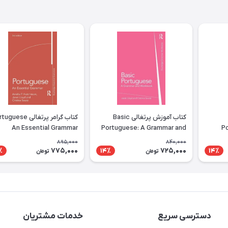
کتاب آموزش پرتغالی Basic
کتاب گرامر پرتغالی ese
An Essential Grammar
Portuguese: A Grammar and
P
Workbook
895,000
840,000
775,000
725,000
٪
14٪
14٪
تومان
تومان
دسترسی سریع
خدمات مشتریان