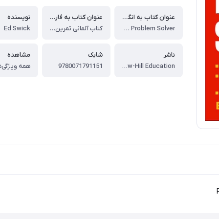
عنوان کتاب به انگلیسی
عنوان کتاب به فارسی
نویسنده
Practice Makes Perfect German Problem Solver
کتاب آلمانی تمرین حل المسائل آلمانی عالی می سازد
Ed Swick
ناشر
شابک
مشاهده
McGraw-Hill Education
9780071791151
همه ویژگی‌ه