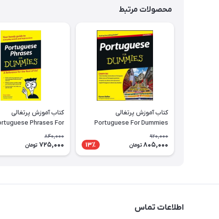
محصولات مرتبط
کتاب آموزش پرتغالی
کتاب آموزش پرتغالی
ortuguese Phrases For
Portuguese For Dummies
Dummies
840,000
920,000
725,000
805,000
13٪
تومان
تومان
اطلاعات تماس