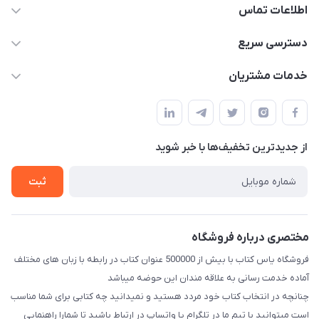
اطلاعات تماس
09371742423
دسترسی سریع
baran.elfm@gmail.com
حساب کاربری
خدمات مشتریان
اصفهان، خیابان نیرو - ابتدای خیابان آزادی (تقاطع میثم و آزادی) -
مجله فروشگاه
قوانین و مقررات
طبقه بالای دنیای لبنیات (مراجعه حضوری فقط در صورت هماهنگی
لیست محصولات
قبلی با شماره ۰۹۳۷۱۷۴۲۴۲۳ امکان پذیر است)
حریم خصوصی
درباره ما
از جدید‌ترین تخفیف‌ها با‌ خبر شوید
راهنما
تماس با ما
ثبت
مختصری درباره فروشگاه
فروشگاه یاس کتاب با بیش از 500000 عنوان کتاب در رابطه با زبان های مختلف
آماده خدمت رسانی به علاقه مندان این حوضه میباشد
چنانچه در انتخاب کتاب خود مردد هستید و نمیدانید چه کتابی برای شما مناسب
است میتوانید با تیم ما در تلگرام یا واتساپ در ارتباط باشید تا شما‌را راهنمایی