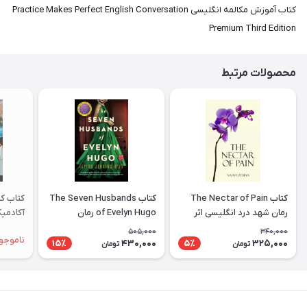
کتاب آموزش مکالمه انگلیسی Practice Makes Perfect English Conversation
Premium Third Edition
محصولات مرتبط
کتاب The Nectar of Pain
کتاب The Seven Husbands
کتاب کم
رمان شهد درد انگلیسی اثر
of Evelyn Hugo رمان
نجوا زبیان Najwa Zebian
انگلیسی هفت همسر اویلین
ademic
505,000
340,000
ناموجو
هوگو اثر Taylor Jenkins
430,000
325,000
15٪
5٪
تومان
تومان
Reid