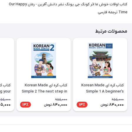
کتاب اوقات خوش ما اثر کونگ جی یونگ نشر دانش آفرین - رمان Our Happy
Time ترجمه فارسی
محصولات مرتبط
کتاب کره ای Korean Made
کتاب کره ای Korean Made
g your
Simple 2 The next step in
Simple 1 A beginner's
ing the
learning the Korean
guide to learning the
955,000
955,000
955,000
nguage
language
Korean language
5,000
840,000
840,000
13٪
13٪
تومان
تومان