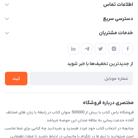
اطلاعات تماس
09371742423
دسترسی سریع
baran.elfm@gmail.com
حساب کاربری
خدمات مشتریان
اصفهان، خیابان نیرو - ابتدای خیابان آزادی (تقاطع میثم و آزادی) -
مجله فروشگاه
قوانین و مقررات
طبقه بالای دنیای لبنیات (مراجعه حضوری فقط در صورت هماهنگی
لیست محصولات
قبلی با شماره ۰۹۳۷۱۷۴۲۴۲۳ امکان پذیر است)
حریم خصوصی
درباره ما
از جدید‌ترین تخفیف‌ها با‌ خبر شوید
راهنما
تماس با ما
ثبت
مختصری درباره فروشگاه
فروشگاه یاس کتاب با بیش از 500000 عنوان کتاب در رابطه با زبان های مختلف
آماده خدمت رسانی به علاقه مندان این حوضه میباشد
چنانچه در انتخاب کتاب خود مردد هستید و نمیدانید چه کتابی برای شما مناسب
است میتوانید با تیم ما در تلگرام یا واتساپ در ارتباط باشید تا شما‌را راهنمایی