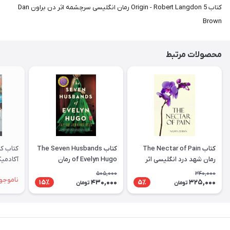
کتاب Origin - Robert Langdon 5 رمان انگلیسی سرچشمه اثر دن براون Dan
Brown
محصولات مرتبط
کتاب The Nectar of Pain
کتاب The Seven Husbands
کتاب کم
رمان شهد درد انگلیسی اثر
of Evelyn Hugo رمان
نجوا زبیان Najwa Zebian
انگلیسی هفت همسر اویلین
ademic
505,000
340,000
ناموجو
هوگو اثر Taylor Jenkins
430,000
325,000
15٪
5٪
تومان
تومان
Reid