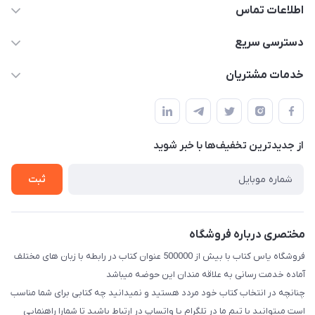
اطلاعات تماس
09371742423
دسترسی سریع
baran.elfm@gmail.com
حساب کاربری
خدمات مشتریان
اصفهان، خیابان نیرو - ابتدای خیابان آزادی (تقاطع میثم و آزادی) -
مجله فروشگاه
قوانین و مقررات
طبقه بالای دنیای لبنیات (مراجعه حضوری فقط در صورت هماهنگی
لیست محصولات
قبلی با شماره ۰۹۳۷۱۷۴۲۴۲۳ امکان پذیر است)
حریم خصوصی
درباره ما
از جدید‌ترین تخفیف‌ها با‌ خبر شوید
راهنما
تماس با ما
ثبت
مختصری درباره فروشگاه
فروشگاه یاس کتاب با بیش از 500000 عنوان کتاب در رابطه با زبان های مختلف
آماده خدمت رسانی به علاقه مندان این حوضه میباشد
چنانچه در انتخاب کتاب خود مردد هستید و نمیدانید چه کتابی برای شما مناسب
است میتوانید با تیم ما در تلگرام یا واتساپ در ارتباط باشید تا شما‌را راهنمایی