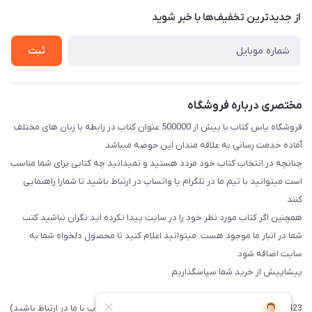
درباره ما
از جدید‌ترین تخفیف‌ها با‌ خبر شوید
راهنما
تماس با ما
ثبت
مختصری درباره فروشگاه
فروشگاه یاس کتاب با بیش از 500000 عنوان کتاب در رابطه با زبان های مختلف
آماده خدمت رسانی به علاقه مندان این حوضه میباشد
چنانچه در انتخاب کتاب خود مردد هستید و نمیدانید چه کتابی برای شما مناسب
است میتوانید با تیم ما در تلگرام یا واتساپ در ارتباط باشید تا شما‌را راهنمایی
کنند
همچنین اگر کتاب مورد نظر خود را در سایت پیدا نکرده اید نگران نباشید کتب
شما در انبار ما موجود هست. میتوانید اعلام کنید تا محصول دلخواه شما به
سایت اضافه شود.
پیشاپیش از خرید شما سپاسگذاریم
09371742423 (لطفا فقط پیامک داده و یا از طریق واتساپ با ما در ارتباط باشید)