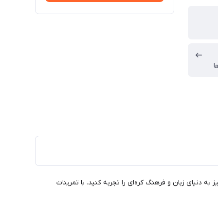
ا
 سطح بعدی برسانید؟ با کتاب "New Generation Korean 2 Intermediate Level"، سفری هیجان‌انگیز به دنیای زبان و فرهنگ کره‌ای را تجربه کنید. با تمرینات