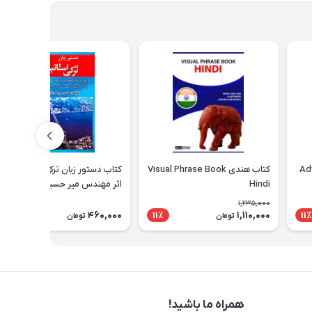
کتاب هندی Visual Phrase Book
کتاب دستور زبان ترکی استانبولی
Hindi
اثر مهندس میر حسین فزون خواه
Dilbilgisi Turkce
1,235,000
460,000
1,110,000
11٪
11٪
تومان
تومان
همراه ما باشید!