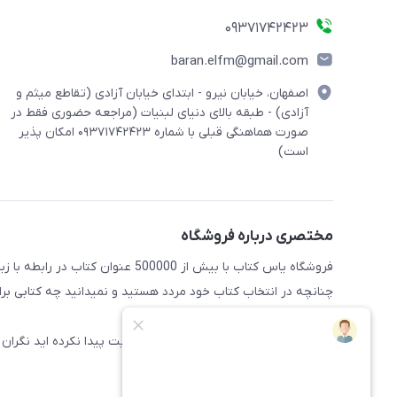
09371742423
baran.elfm@gmail.com
اصفهان، خیابان نیرو - ابتدای خیابان آزادی (تقاطع میثم و
آزادی) - طبقه بالای دنیای لبنیات (مراجعه حضوری فقط در
صورت هماهنگی قبلی با شماره ۰۹۳۷۱۷۴۲۴۲۳ امکان پذیر
است)
مختصری درباره فروشگاه
فروشگاه یاس کتاب با بیش از 500000 عنوان کتاب در رابطه با زبان های مختلف آماده خدمت رسانی به علاقه مندان این حوضه میباشد
چنانچه در انتخاب کتاب خود مردد هستید و نمیدانید چه کتابی برای 
راهنمایی کنند
همچنین اگر کتاب مورد نظر خود را در سایت پیدا نکرده اید نگران 
سایت اضافه شود.
پیشاپیش از خرید شما سپاسگذاریم