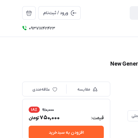
ورود / ثبت‌نام
09371742423
مقایسه
علاقه‌مندی
18٪
910,000
حلی
750,000
قیمت:
تومان
افزودن به سبدخرید