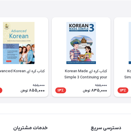
Kor
کتاب کره ای Korean Made
کتاب کره ای Advanced Korean
Simple 3 Continuing your
Sim
journey of learning the
learni
955,000
955,000
Korean language
855,000
835,000
13٪
13٪
تومان
تومان
دسترسی سریع
خدمات مشتریان