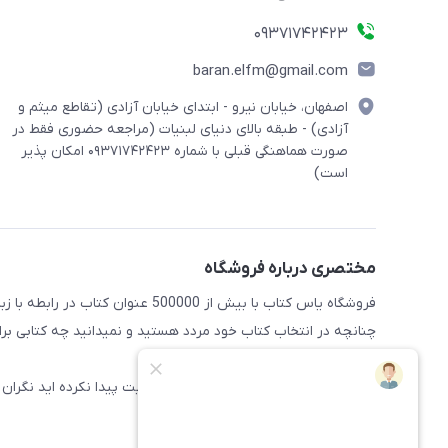
09371742423
baran.elfm@gmail.com
اصفهان، خیابان نیرو - ابتدای خیابان آزادی (تقاطع میثم و
آزادی) - طبقه بالای دنیای لبنیات (مراجعه حضوری فقط در
صورت هماهنگی قبلی با شماره ۰۹۳۷۱۷۴۲۴۲۳ امکان پذیر
است)
مختصری درباره فروشگاه
فروشگاه یاس کتاب با بیش از 500000 عنوان کتاب در رابطه با زبان های مختلف آماده خدمت رسانی به علاقه مندان این حوضه میباشد
چنانچه در انتخاب کتاب خود مردد هستید و نمیدانید چه کتابی برای 
راهنمایی کنند
همچنین اگر کتاب مورد نظر خود را در سایت پیدا نکرده اید نگران 
سایت اضافه شود.
پیشاپیش از خرید شما سپاسگذاریم