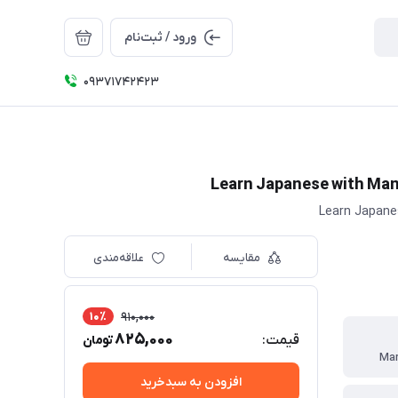
ورود / ثبت‌نام
09371742423
مقایسه
علاقه‌مندی
10٪
910,000
825,000
قیمت:
تومان
Mar
افزودن به سبدخرید