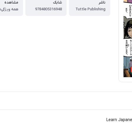
ناشر
شابک
مشاهده
Tuttle Publishing
9784805316948
همه ویژگی‌ه