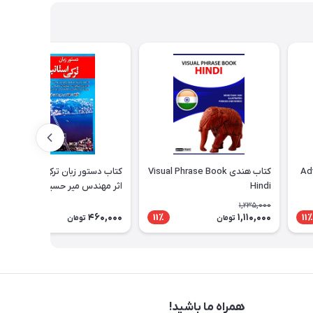
کتاب هندی Visual Phrase Book
کتاب دستور زبان ترکی استانبولی
Hindi
اثر مهندس میر حسین فزون خواه
Dilbilgisi Turkce
1,235,000
460,000
1,110,000
11٪
11٪
تومان
تومان
همراه ما باشید!