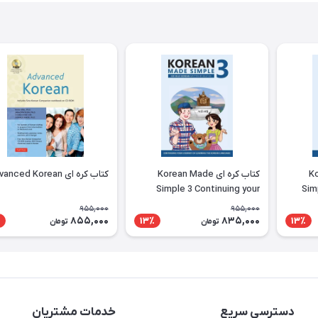
Kor
کتاب کره ای Korean Made
کتاب کره ای Advanced Korean
Simple 3 Continuing your
Sim
journey of learning the
learni
955,000
955,000
Korean language
855,000
835,000
13٪
13٪
تومان
تومان
دسترسی سریع
خدمات مشتریان