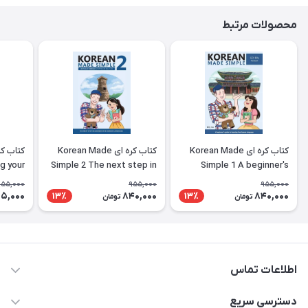
محصولات مرتبط
کتاب کره ای Korean Made
کتاب کره ای Korean Made
g your
Simple 2 The next step in
Simple 1 A beginner's
ing the
learning the Korean
guide to learning the
955,000
955,000
955,000
nguage
language
Korean language
5,000
840,000
840,000
13٪
13٪
تومان
تومان
اطلاعات تماس
09371742423
دسترسی سریع