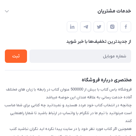
baran.elfm@gmail.com
حساب کاربری
خدمات مشتریان
اصفهان، خیابان نیرو - ابتدای خیابان آزادی (تقاطع میثم و آزادی) -
مجله فروشگاه
قوانین و مقررات
طبقه بالای دنیای لبنیات (مراجعه حضوری فقط در صورت هماهنگی
لیست محصولات
قبلی با شماره ۰۹۳۷۱۷۴۲۴۲۳ امکان پذیر است)
حریم خصوصی
درباره ما
از جدید‌ترین تخفیف‌ها با‌ خبر شوید
راهنما
تماس با ما
ثبت
مختصری درباره فروشگاه
فروشگاه یاس کتاب با بیش از 500000 عنوان کتاب در رابطه با زبان های مختلف
آماده خدمت رسانی به علاقه مندان این حوضه میباشد
چنانچه در انتخاب کتاب خود مردد هستید و نمیدانید چه کتابی برای شما مناسب
است میتوانید با تیم ما در تلگرام یا واتساپ در ارتباط باشید تا شما‌را راهنمایی
کنند
همچنین اگر کتاب مورد نظر خود را در سایت پیدا نکرده اید نگران نباشید کتب