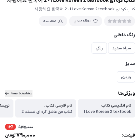
کتاب کره ای 사랑해요 한국어 2 - I Love Korean 2 textbook
کتاب کره ای 사랑해요 한국어 2 - I Love Korean 2 textbook
علاقه‌مندی
مقایسه
رنگ داخلی
سیاه سفید
رنگی
سایز
وزیری
ویژگی‌ها
مشاهده همه
نام انگلیسی کتاب :
نام فارسی کتاب :
نویسن
I Love Korean 2 textbook
کتاب من عاشق کره ای هستم 2
16٪
935,000
790,000
قیمت:
تومان