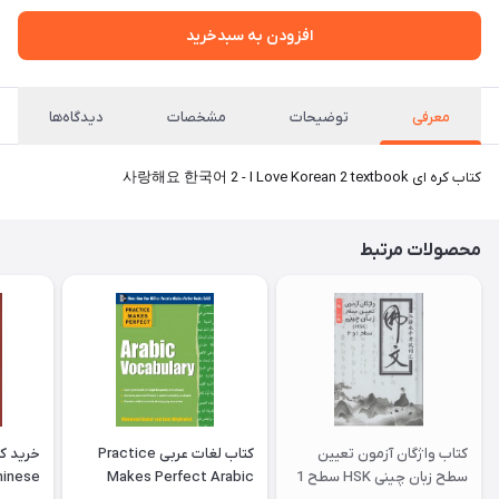
افزودن به سبدخرید
معرفی
توضیحات
مشخصات
دیدگاه‌ها
کتاب کره ای 사랑해요 한국어 2 - I Love Korean 2 textbook
محصولات مرتبط
کتاب واژگان آزمون تعیین
کتاب لغات عربی Practice
سطح زبان چینی HSK سطح 1
Makes Perfect Arabic
hinese