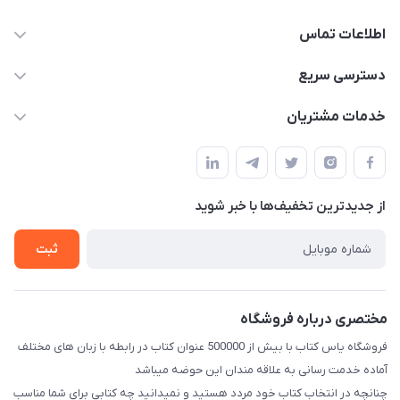
اطلاعات تماس
09371742423
دسترسی سریع
baran.elfm@gmail.com
حساب کاربری
خدمات مشتریان
اصفهان، خیابان نیرو - ابتدای خیابان آزادی (تقاطع میثم و آزادی) -
مجله فروشگاه
قوانین و مقررات
طبقه بالای دنیای لبنیات (مراجعه حضوری فقط در صورت هماهنگی
لیست محصولات
قبلی با شماره ۰۹۳۷۱۷۴۲۴۲۳ امکان پذیر است)
حریم خصوصی
درباره ما
از جدید‌ترین تخفیف‌ها با‌ خبر شوید
راهنما
تماس با ما
ثبت
مختصری درباره فروشگاه
فروشگاه یاس کتاب با بیش از 500000 عنوان کتاب در رابطه با زبان های مختلف
آماده خدمت رسانی به علاقه مندان این حوضه میباشد
چنانچه در انتخاب کتاب خود مردد هستید و نمیدانید چه کتابی برای شما مناسب