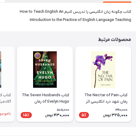
کتاب چگونه زبان انگلیسی را تدریس کنیم How to Teach English An
Introduction to the Practice of English Language Teaching
محصولات مرتبط
کتاب The Nectar of Pain
کتاب The Seven Husbands
کتاب کم
رمان شهد درد انگلیسی اثر
of Evelyn Hugo رمان
نجوا زبیان Najwa Zebian
انگلیسی هفت همسر اویلین
ademic
505,000
340,000
ناموجو
هوگو اثر Taylor Jenkins
430,000
325,000
15٪
5٪
تومان
تومان
Reid