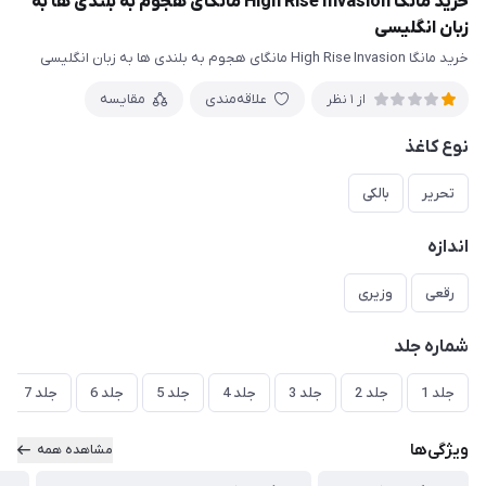
خرید مانگا High Rise Invasion مانگای هجوم به بلندی ها به
زبان انگلیسی
خرید مانگا High Rise Invasion مانگای هجوم به بلندی ها به زبان انگلیسی
علاقه‌مندی
مقایسه
از 1 نظر
نوع کاغذ
تحریر
بالکی
اندازه
رقعی
وزیری
شماره جلد
جلد 1
جلد 2
جلد 3
جلد 4
جلد 5
جلد 6
جلد 7
ویژگی‌ها
مشاهده همه