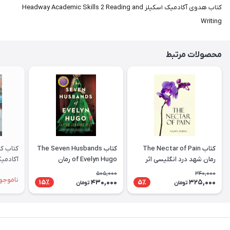
کتاب هدوی آکادمیک اسکیلز Headway Academic Skills 2 Reading and
Writing
محصولات مرتبط
کتاب The Nectar of Pain
کتاب The Seven Husbands
کتاب کم
رمان شهد درد انگلیسی اثر
of Evelyn Hugo رمان
نجوا زبیان Najwa Zebian
انگلیسی هفت همسر اویلین
ademic
505,000
340,000
ناموجو
هوگو اثر Taylor Jenkins
430,000
325,000
15٪
5٪
تومان
تومان
Reid