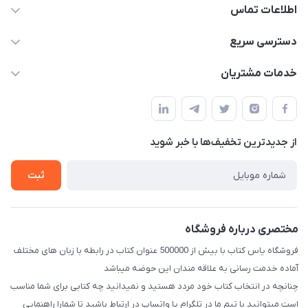
اطلاعات تماس
09371742423
دسترسی سریع
baran.elfm@gmail.com
حساب کاربری
خدمات مشتریان
اصفهان، خیابان نیرو - ابتدای خیابان آزادی (تقاطع میثم و آزادی) -
مجله فروشگاه
قوانین و مقررات
طبقه بالای دنیای لبنیات (مراجعه حضوری فقط در صورت هماهنگی
لیست محصولات
قبلی با شماره ۰۹۳۷۱۷۴۲۴۲۳ امکان پذیر است)
حریم خصوصی
درباره ما
از جدید‌ترین تخفیف‌ها با‌ خبر شوید
راهنما
تماس با ما
ثبت
مختصری درباره فروشگاه
فروشگاه یاس کتاب با بیش از 500000 عنوان کتاب در رابطه با زبان های مختلف
آماده خدمت رسانی به علاقه مندان این حوضه میباشد
چنانچه در انتخاب کتاب خود مردد هستید و نمیدانید چه کتابی برای شما مناسب
است میتوانید با تیم ما در تلگرام یا واتساپ در ارتباط باشید تا شما‌را راهنمایی