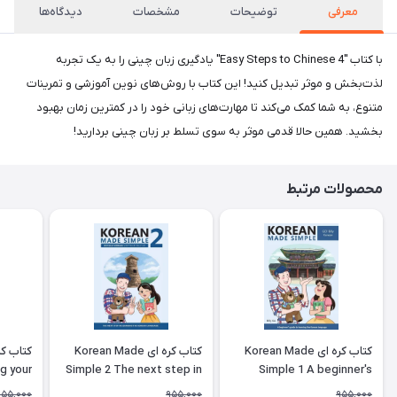
معرفی
توضیحات
مشخصات
دیدگاه‌ها
با کتاب "Easy Steps to Chinese 4" یادگیری زبان چینی را به یک تجربه
لذت‌بخش و موثر تبدیل کنید! این کتاب با روش‌های نوین آموزشی و تمرینات
متنوع، به شما کمک می‌کند تا مهارت‌های زبانی خود را در کمترین زمان بهبود
بخشید. همین حالا قدمی موثر به سوی تسلط بر زبان چینی بردارید!
محصولات مرتبط
کتاب کره ای Korean Made
کتاب کره ای Korean Made
g your
Simple 2 The next step in
Simple 1 A beginner's
ing the
learning the Korean
guide to learning the
955,000
955,000
955,000