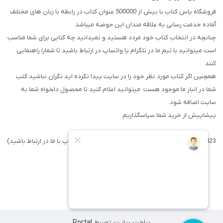
فروشگاه یاس کتاب با بیش از 500000 عنوان کتاب در رابطه با زبان های مختلف
آماده خدمت رسانی به علاقه مندان این حوضه میباشد
چنانچه در انتخاب کتاب خود مردد هستید و نمیدانید چه کتابی برای شما مناسب
است میتوانید با تیم ما در تلگرام یا واتساپ در ارتباط باشید تا شما‌را راهنمایی
کنند
همچنین اگر کتاب مورد نظر خود را در سایت پیدا نکرده اید نگران نباشید کتب
شما در انبار ما موجود هست. میتوانید اعلام کنید تا محصول دلخواه شما به
سایت اضافه شود.
پیشاپیش از خرید شما سپاسگذاریم
09371742423 (لطفا فقط پیامک داده و یا از طریق واتساپ با ما در ارتباط باشید)
ساخت سایت توسط
Portal