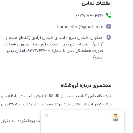
اطلاعات تماس
09371742423
baran.elfm@gmail.com
اصفهان، خیابان نیرو - ابتدای خیابان آزادی (تقاطع میثم و
آزادی) - طبقه بالای دنیای لبنیات (مراجعه حضوری فقط در
صورت هماهنگی قبلی با شماره ۰۹۳۷۱۷۴۲۴۲۳ امکان پذیر
است)
مختصری درباره فروشگاه
فروشگاه یاس کتاب با بیش از 500000 عنوان کتاب در رابطه با زبان های مختلف آماده خدمت رسانی به علاقه مندان این حوضه میباشد
چنانچه در انتخاب کتاب خود مردد هستید و نمیدانید چه کتابی برای 
راهنمایی کنند
همچنین اگر کتاب مورد نظر خود را در سایت پیدا نکرده اید نگران 
سایت اضافه شود.