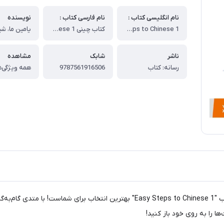
نام انگلیسی کتاب :
نام فارسی کتاب :
نویسنده
Easy Steps to Chinese 1
کتاب چینی Easy Steps to Chinese 1
ناشر
شابک
مشاهده
رسانه: کتاب
9787561916506
همه ویژگی‌ه
آیا به دنبال یادگیری زبان چینی با روشی ساده و مؤثر هستید؟ کتاب "Steps to Chinese 1
ا را به روی خود باز کنید!