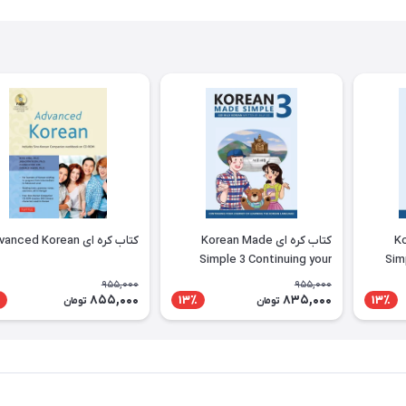
Kor
کتاب کره ای Korean Made
کتاب کره ای Advanced Korean
Simple 3 Continuing your
Sim
journey of learning the
learni
955,000
955,000
Korean language
855,000
835,000
13٪
13٪
تومان
تومان