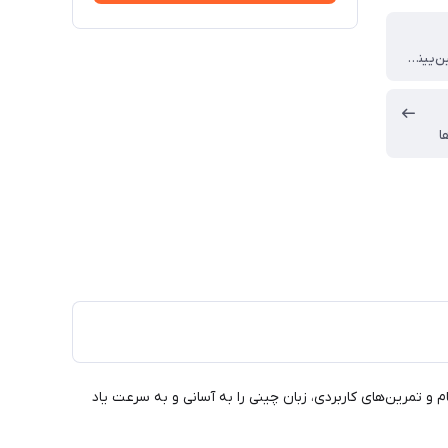
یامین ما، شین‌یینگ لی
ا
Easy " بهترین انتخاب برای شماست! با متدی گام‌به‌گام و تمرین‌های کاربردی، زبان چینی را به آسانی و به سرعت یاد