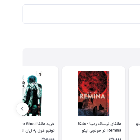
ایتو
مانگای ترسناک رمینا - مانگا
خرید مانگا Tokyo Ghoul مانگا
Remina اثر جونجی ایتو
توکیو غول به زبان انگلیسی 14
جلدی
385,000
630,000