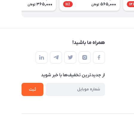
365,000
565,000
6٪
11٪
12
تومان
تومان
همراه ما باشید!
از جدید‌ترین تخفیف‌ها با‌ خبر شوید
ثبت