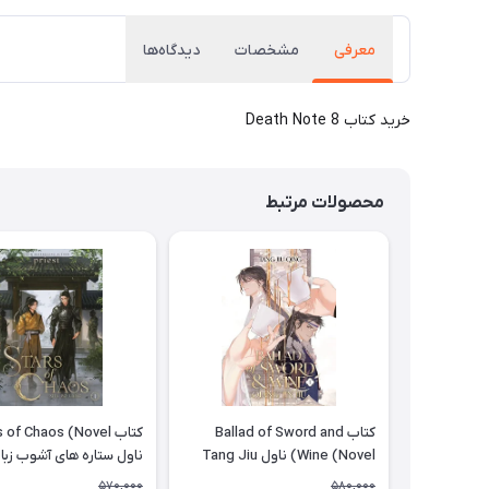
معرفی
مشخصات
دیدگاه‌ها
خرید کتاب Death Note 8
محصولات مرتبط
کتاب Ballad of Sword and
Wine (Novel) ناول Tang Jiu
ناول ستاره های آشوب زبا
Qing
انگلیسی
570,000
580,000