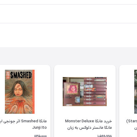
کتاب Stars of Chaos (Novel)
خرید مانگا Monster Deluxe
مانگا Smashed اثر جونجی 
ن
مانگا مانستر دلوکس به زبان
Junji Ito
انگلیسی 9 جلدی
635,000
1,599,998