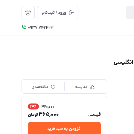
ورود / ثبت‌نام
09371742423
مقایسه
علاقه‌مندی
14٪
420,000
365,000
قیمت:
تومان
افزودن به سبدخرید