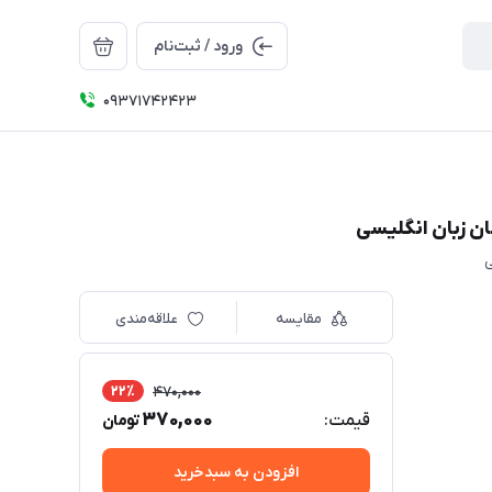
ورود / ثبت‌نام
09371742423
مقایسه
علاقه‌مندی
22٪
470,000
370,000
قیمت:
تومان
افزودن به سبدخرید