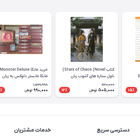
کتاب Stars of Chaos (Novel)
خرید مانگا Monster Deluxe
E
ناول ستاره های آشوب زبان
مانگا مانستر دلوکس به زبان
انگلیسی
انگلیسی 9 جلدی
1,599,998
570,000
990,000
505,000
٪
12٪
15٪
تومان
تومان
دسترسی سریع
خدمات مشتریان