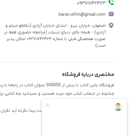
09371742423
baran.elfm@gmail.com
اصفهان، خیابان نیرو - ابتدای خیابان آزادی (تقاطع میثم و
آزادی) - طبقه بالای دنیای لبنیات (مراجعه حضوری فقط در
صورت هماهنگی قبلی با شماره ۰۹۳۷۱۷۴۲۴۲۳ امکان پذیر
است)
مختصری درباره فروشگاه
فروشگاه یاس کتاب با بیش از 500000 عنوان کتاب در رابطه با زبان های مختلف آماده خدمت رسانی به علاقه مندان این حوضه میباشد
چنانچه در انتخاب کتاب خود مردد هستید و نمیدانید چه کتابی برای 
راهنمایی کنند
همچنین اگر کتاب مورد نظر خود را در سایت پیدا نکرده اید نگران 
سایت اضافه شود.
پیشاپیش از خرید شما سپاسگذاریم