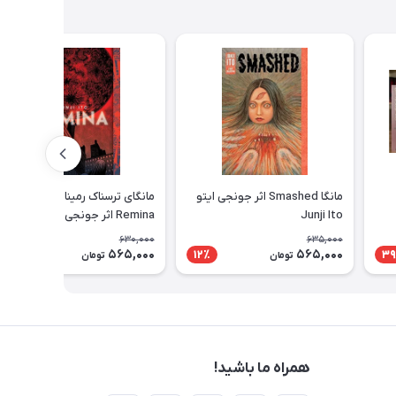
مانگا Smashed اثر جونجی ایتو
مانگای ترسناک رمینا - مانگا
Junji Ito
Remina اثر جونجی ایتو
630,000
635,000
565,000
565,000
11٪
12٪
39
تومان
تومان
همراه ما باشید!