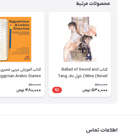
محصولات مرتبط
کتاب Ballad of Sword and
کتاب آموزش عربی مصری
Wine (Novel) ناول Tang Jiu
gyptian Arabic Diaries
Reading and Listening
Qing
560,000
580,000
Practice in Authentic
480,000
530,000
9٪
تومان
تومان
Spoken Arabic
اطلاعات تماس