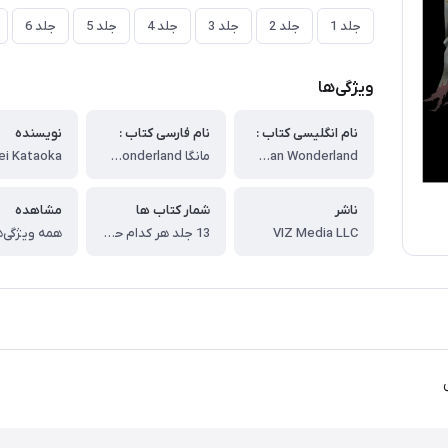
جلد 1
جلد 2
جلد 3
جلد 4
جلد 5
جلد 6
ویژگی‌ها
نام انگلیسی کتاب :
نام فارسی کتاب :
نویسنده
Deadman Wonderland
مانگا Deadman Wonderland مانگا شهربازی مردگان زبان انگلیسی
ei Kataoka
ناشر
شمار کتاب ها
مشاهده
VIZ Media LLC
13 جلد هر کدام حدود 200 صفحه
همه ویژگی‌ه