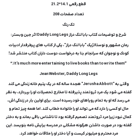
قطع رقعی 14.1*21.2
تعداد صفحات 208
تک رنگ
شرح و توضیحات کتاب بابا لنگ دراز Daddy Long Legs اثر جین وبستر:
رمان مشهور و نوستالژیک "بابا لنگ دراز"، یکی از کتاب های پرطرفدار ادبیات
کودک و نوجوان که سرانجام بنا به درخواست دوست داران کتاب منتشر شد!
“It's much more entertaining to live books than to write them.”
Jean Webster, Daddy Long Legs
وقتی به "Jerusha Abbott" هجده ساله که در یک یتیم خانه زندگی می کند
گفته می شود یک مرد ثروتمند پذیرفته تا مخارج تحصیلات او را بپردازد، به نظر
می رسد که او به تمام رویاهای خود رسیده است. برای اولین بار در زندگی اش،
حال او کسی را دارد که می تواند او را خانواده خطاب کند. اما همه چیز تمام و
کمال نبود زیرا مرد ثروتمند تصمیم گرفته بود تا ناشناس باقی بماند و به دختر
گفته بود در صورت داشتن هرگونه مشکلی در مدرسه برایش نامه بنویسد. این
مرد محترم و میلیونر کیست و آیا دختر او را ملاقات خواهد کرد.