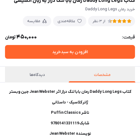
کتاب Daddy Long Legs رمان بابا لنگ دراز به زبان انگلیسی
خرید رمان Daddy Long Legs
علاقه‌مندی
مقایسه
از 3 نظر
450,000
قیمت:
تومان
افزودن به سبدخرید
مشخصات
دیدگاه‌ها
کتاب Daddy Long Legs رمان بابا لنگ دراز اثر Jean Webster جین وبستر
ژانر کلاسیک - داستانی
ناشر Puffin Classics
شابک 9780141331119
نویسنده Jean Webster