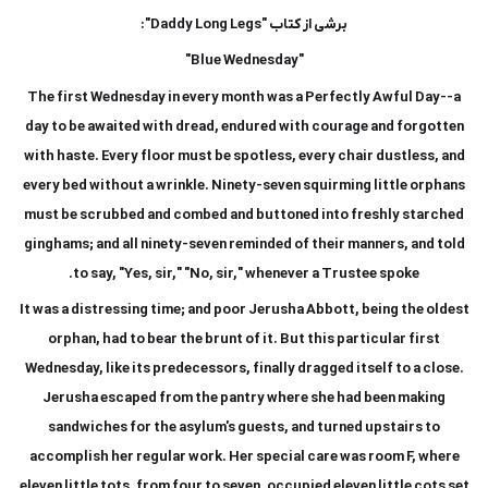
برشی از کتاب "Daddy Long Legs":
"Blue Wednesday"
The first Wednesday in every month was a Perfectly Awful Day--a
day to be awaited with dread, endured with courage and forgotten
with haste. Every floor must be spotless, every chair dustless, and
every bed without a wrinkle. Ninety-seven squirming little orphans
must be scrubbed and combed and buttoned into freshly starched
ginghams; and all ninety-seven reminded of their manners, and told
to say, "Yes, sir," "No, sir," whenever a Trustee spoke.
It was a distressing time; and poor Jerusha Abbott, being the oldest
orphan, had to bear the brunt of it. But this particular first
Wednesday, like its predecessors, finally dragged itself to a close.
Jerusha escaped from the pantry where she had been making
sandwiches for the asylum's guests, and turned upstairs to
accomplish her regular work. Her special care was room F, where
eleven little tots, from four to seven, occupied eleven little cots set