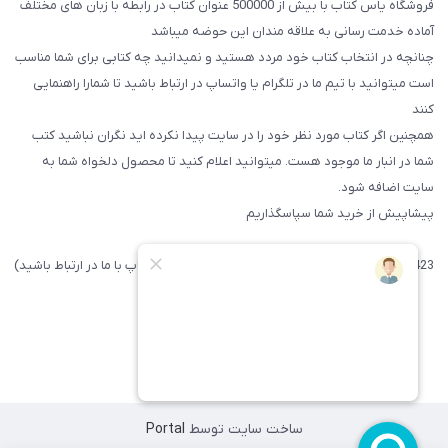
فروشگاه یاس کتاب با بیش از 500000 عنوان کتاب در رابطه با زبان های مختلف
آماده خدمت رسانی به علاقه مندان این حوضه میباشد
چنانچه در انتخاب کتاب خود مردد هستید و نمیدانید چه کتابی برای شما مناسب
است میتوانید با تیم ما در تلگرام یا واتساپ در ارتباط باشید تا شما‌را راهنمایی
کنند
همچنین اگر کتاب مورد نظر خود را در سایت پیدا نکرده اید نگران نباشید کتب
شما در انبار ما موجود هست. میتوانید اعلام کنید تا محصول دلخواه شما به
سایت اضافه شود.
پیشاپیش از خرید شما سپاسگذاریم
09371742423 (لطفا فقط پیامک داده و یا از طریق واتساپ با ما در ارتباط باشید)
ساخت سایت توسط
Portal