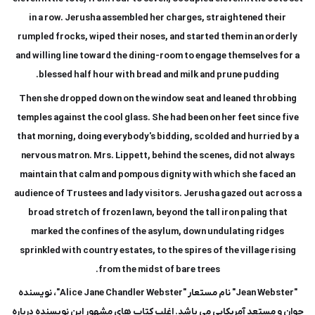
in a row. Jerusha assembled her charges, straightened their
rumpled frocks, wiped their noses, and started them in an orderly
and willing line toward the dining-room to engage themselves for a
blessed half hour with bread and milk and prune pudding.
Then she dropped down on the window seat and leaned throbbing
temples against the cool glass. She had been on her feet since five
that morning, doing everybody's bidding, scolded and hurried by a
nervous matron. Mrs. Lippett, behind the scenes, did not always
maintain that calm and pompous dignity with which she faced an
audience of Trustees and lady visitors. Jerusha gazed out across a
broad stretch of frozen lawn, beyond the tall iron paling that
marked the confines of the asylum, down undulating ridges
sprinkled with country estates, to the spires of the village rising
from the midst of bare trees.
"Jean Webster" نام مستعار "Alice Jane Chandler Webster"، نویسنده
جوان و مستعد آمریکایی می باشد. اغلب کتاب های مشهور این نویسنده درباره