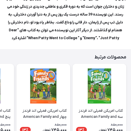
زنان و دختران جوان است که به دوره فکری و عاطفی جدیدی در زندگی خود می
رسند. این نویسنده 39 ساله درست یک روز پس از به دنیا آوردن دخترش، به
دلیل تب پس از زایمان، دار فانی را وداع گفت. بخاطر یادبود او، نام دخترش را
همنام او گذاشتند. از دیگر آثار این نویسنده می توان به کتاب های "Dear
Enemy"، "Just Patty" و " When Patty Went to College" اشاره کرد
محصولات مرتبط
کتاب امریکن فمیلی اند فرندز
کتاب امریکن فمیلی اند فرندز
کتاب ام
سه American Family and
چهار American Family and
پنج
 2nd 5
Friends 2nd 4
Friends 2nd 3
850,000
850,000
850,000
D+DVD
SB+WB+CD+DVD
SB+WB+CD+DVD
5,000
745,000
745,000
13٪
13٪
تومان
تومان